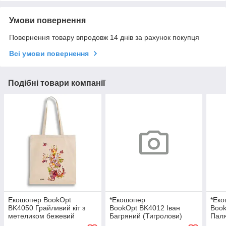
Умови повернення
Повернення товару впродовж 14 днів за рахунок покупця
Всі умови повернення
Подібні товари компанії
Екошопер BookOpt
*Екошопер
*Ек
BK4050 Грайливий кіт з
BookOpt BK4012 Іван
Boo
метеликом бежевий
Багряний (Тигролови)
Пал
"Сміливі завжди мають