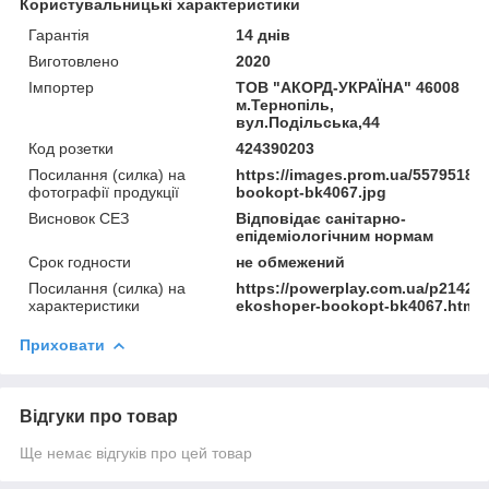
Користувальницькі характеристики
Гарантія
14 днів
Виготовлено
2020
Імпортер
ТОВ "АКОРД-УКРАЇНА" 46008
м.Тернопіль,
вул.Подільська,44
Код розетки
424390203
Посилання (силка) на
https://images.prom.ua/55795186
фотографії продукції
bookopt-bk4067.jpg
Висновок СЕЗ
Відповідає санітарно-
епідеміологічним нормам
Срок годности
не обмежений
Посилання (силка) на
https://powerplay.com.ua/p21420
характеристики
ekoshoper-bookopt-bk4067.html
Приховати
Відгуки про товар
Ще немає відгуків про цей товар