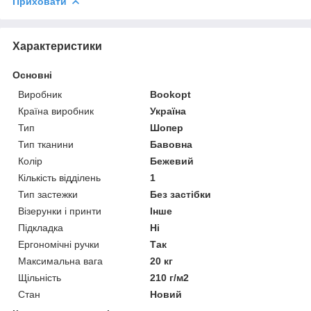
Приховати
Характеристики
Основні
Виробник
Bookopt
Країна виробник
Україна
Тип
Шопер
Тип тканини
Бавовна
Колір
Бежевий
Кількість відділень
1
Тип застежки
Без застібки
Візерунки і принти
Інше
Підкладка
Ні
Ергономічні ручки
Так
Максимальна вага
20 кг
Щільність
210 г/м2
Стан
Новий