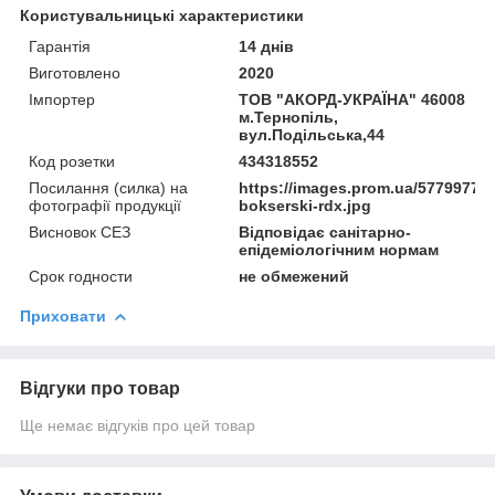
Користувальницькі характеристики
Гарантія
14 днів
Виготовлено
2020
Імпортер
ТОВ "АКОРД-УКРАЇНА" 46008
м.Тернопіль,
вул.Подільська,44
Код розетки
434318552
Посилання (силка) на
https://images.prom.ua/577997732
фотографії продукції
bokserski-rdx.jpg
Висновок СЕЗ
Відповідає санітарно-
епідеміологічним нормам
Срок годности
не обмежений
Приховати
Відгуки про товар
Ще немає відгуків про цей товар