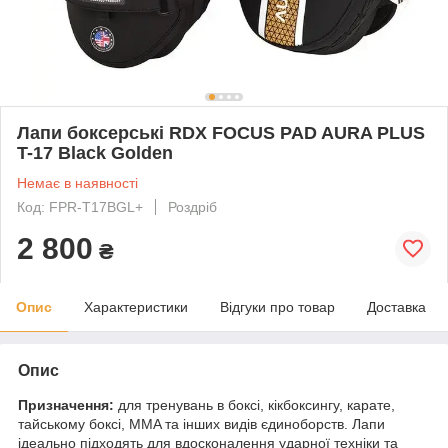
Лапи боксерські RDX FOCUS PAD AURA PLUS
T-17 Black Golden
Немає в наявності
Код: FPR-T17BGL+
Роздріб
2 800
₴
Опис
Характеристики
Відгуки про товар
Доставка
Опис
Призначення:
для тренувань в боксі, кікбоксингу, карате,
тайському боксі, MMA та інших видів єдиноборств. Лапи
ідеально підходять для вдосконалення ударної техніки та