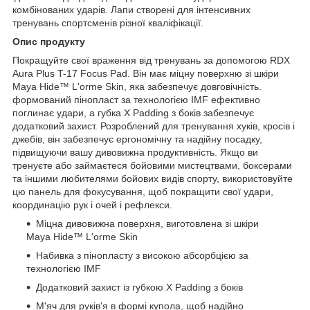
комбінованих ударів. Лапи створені для інтенсивних
тренувань спортсменів різної кваліфікації.
Опис продукту
Покращуйте свої враження від тренувань за допомогою RDX
Aura Plus T-17 Focus Pad. Він має міцну поверхню зі шкіри
Maya Hide™ L'orme Skin, яка забезпечує довговічність.
формований пінопласт за технологією IMF ефективно
поглинає удари, а губка X Padding з боків забезпечує
додатковий захист. Розроблений для тренування хуків, кросів і
джебів, він забезпечує ергономічну та надійну посадку,
підвищуючи вашу дивовижна продуктивність. Якщо ви
тренуєте або займаєтеся бойовими мистецтвами, боксерами
та іншими любителями бойових видів спорту, використовуйте
цю панель для фокусування, щоб покращити свої удари,
координацію рук і очей і рефлекси.
Міцна дивовижна поверхня, виготовлена зі шкіри
Maya Hide™ L'orme Skin
Набивка з пінопласту з високою абсорбцією за
технологією IMF
Додатковий захист із губкою X Padding з боків
М'яч для руків'я в формі купола, щоб надійно