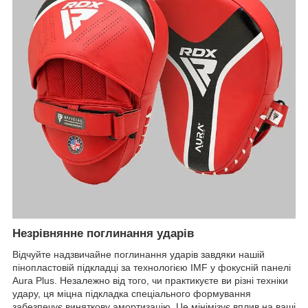
Незрівнянне поглинання ударів
Відчуйте надзвичайне поглинання ударів завдяки нашій
пінопластовій підкладці за технологією IMF у фокусній панелі
Aura Plus. Незалежно від того, чи практикуєте ви різні техніки
удару, ця міцна підкладка спеціального формування
забезпечує виняткову амортизацію. Це мінімізує вплив на ваші