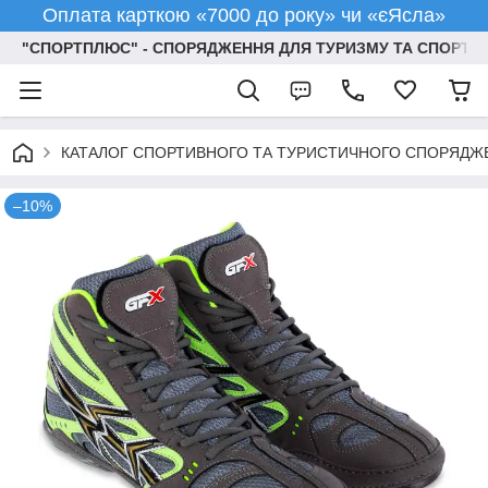
Оплата карткою «7000 до року» чи «єЯсла»
"СПОРТПЛЮС" - СПОРЯДЖЕННЯ ДЛЯ ТУРИЗМУ ТА СПОРТУ
КАТАЛОГ СПОРТИВНОГО ТА ТУРИСТИЧНОГО СПОРЯДЖ
–10%