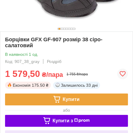
Борцівки GFX GF-907 розмір 38 сіро-
салатовий
В наявності 1 од.
Код: 907_38_gray
Роздріб
1 579,50
₴/пара
1 755 ₴/пара
Економія
175.50 ₴
Залишилось
33 дні
Купити
або
Купити з