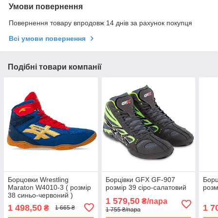
Умови повернення
Повернення товару впродовж 14 днів за рахунок покупця
Всі умови повернення
Подібні товари компанії
Борцовки Wrestling
Борцівки GFX GF-907
Борц
Maraton W4010-3 ( розмір
розмір 39 сіро-салатовий
розм
38 синьо-червоний )
1 579,50
₴/пара
1 498,50
1 7
₴
1 665 ₴
1 755 ₴/пара