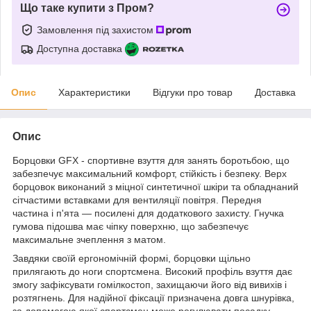
Що таке купити з Пром?
Замовлення під захистом
Доступна доставка
Опис
Характеристики
Відгуки про товар
Доставка
Опис
Борцовки GFX - спортивне взуття для занять боротьбою, що
забезпечує максимальний комфорт, стійкість і безпеку. Верх
борцовок виконаний з міцної синтетичної шкіри та обладнаний
сітчастими вставками для вентиляції повітря. Передня
частина і п'ята — посилені для додаткового захисту. Гнучка
гумова підошва має чіпку поверхню, що забезпечує
максимальне зчеплення з матом.
Завдяки своїй ергономічній формі, борцовки щільно
прилягають до ноги спортсмена. Високий профіль взуття дає
змогу зафіксувати гомілкостоп, захищаючи його від вивихів і
розтягнень. Для надійної фіксації призначена довга шнурівка,
за допомогою якої спортсмен може регулювати посадку