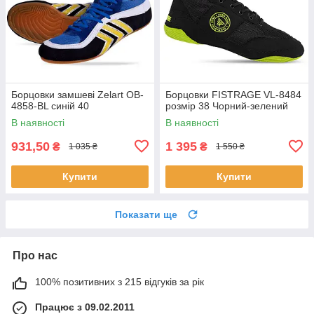
Борцовки замшеві Zelart OB-
Борцовки FISTRAGE VL-8484
4858-BL синій 40
розмір 38 Чорний-зелений
В наявності
В наявності
931,50
1 395
₴
₴
1 035 ₴
1 550 ₴
Купити
Купити
Показати ще
Про нас
100% позитивних з 215 відгуків за рік
Працює з 09.02.2011