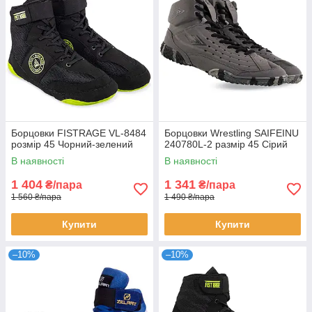
Борцовки FISTRAGE VL-8484
Борцовки Wrestling SAIFEINU
розмір 45 Чорний-зелений
240780L-2 размір 45 Сірий
В наявності
В наявності
1 404
1 341
₴/пара
₴/пара
1 560 ₴/пара
1 490 ₴/пара
Купити
Купити
–10%
–10%