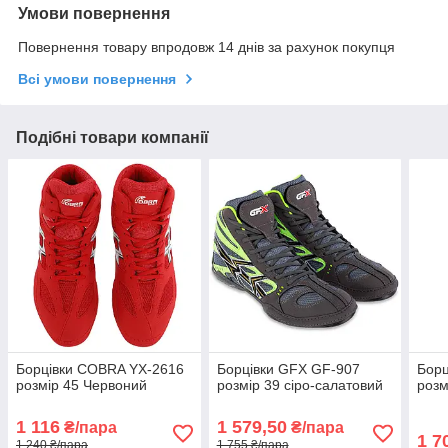
Умови повернення
Повернення товару впродовж 14 днів за рахунок покупця
Всі умови повернення
Подібні товари компанії
Борцівки COBRA YX-2616
Борцівки GFX GF-907
Борц
розмір 45 Червоний
розмір 39 сіро-салатовий
розм
1 116
1 579,50
₴/пара
₴/пара
1 7
1 240 ₴/пара
1 755 ₴/пара