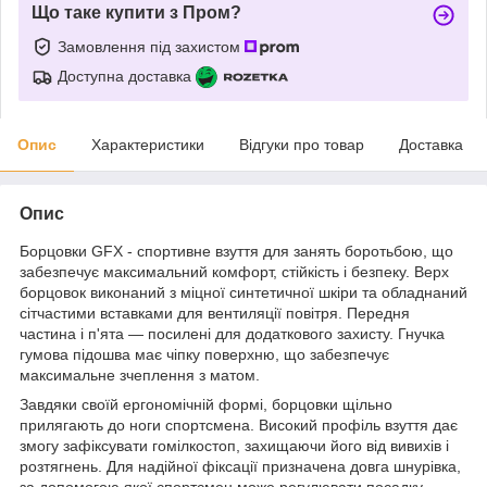
Що таке купити з Пром?
Замовлення під захистом
Доступна доставка
Опис
Характеристики
Відгуки про товар
Доставка
Опис
Борцовки GFX - спортивне взуття для занять боротьбою, що
забезпечує максимальний комфорт, стійкість і безпеку. Верх
борцовок виконаний з міцної синтетичної шкіри та обладнаний
сітчастими вставками для вентиляції повітря. Передня
частина і п'ята — посилені для додаткового захисту. Гнучка
гумова підошва має чіпку поверхню, що забезпечує
максимальне зчеплення з матом.
Завдяки своїй ергономічній формі, борцовки щільно
прилягають до ноги спортсмена. Високий профіль взуття дає
змогу зафіксувати гомілкостоп, захищаючи його від вивихів і
розтягнень. Для надійної фіксації призначена довга шнурівка,
за допомогою якої спортсмен може регулювати посадку