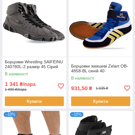
Борцовки Wrestling SAIFEINU
Борцовки замшеві Zelart OB-
240780L-2 размір 45 Сірий
4858-BL синій 40
В наявності
В наявності
1 341
₴/пара
931,50
₴
1 035 ₴
1 490 ₴/пара
Купити
Купити
–10%
–10%