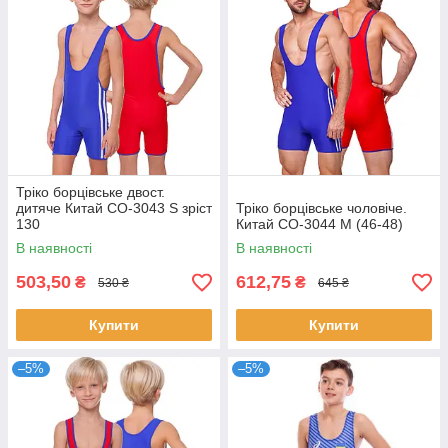
Тріко борцівське двост.
дитяче Китай CO-3043 S зріст
Тріко борцівське чоловіче.
130
Китай СО-3044 М (46-48)
В наявності
В наявності
503,50
612,75
₴
₴
530 ₴
645 ₴
Купити
Купити
–5%
–5%