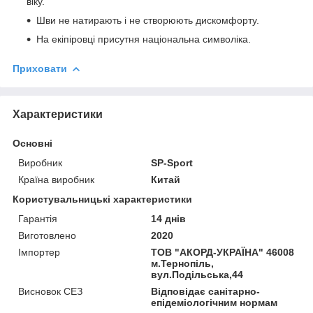
віку.
Шви не натирають і не створюють дискомфорту.
На екіпіровці присутня національна символіка.
Приховати
Характеристики
Основні
Виробник
SP-Sport
Країна виробник
Китай
Користувальницькі характеристики
Гарантія
14 днів
Виготовлено
2020
Імпортер
ТОВ "АКОРД-УКРАЇНА" 46008
м.Тернопіль,
вул.Подільська,44
Висновок СЕЗ
Відповідає санітарно-
епідеміологічним нормам