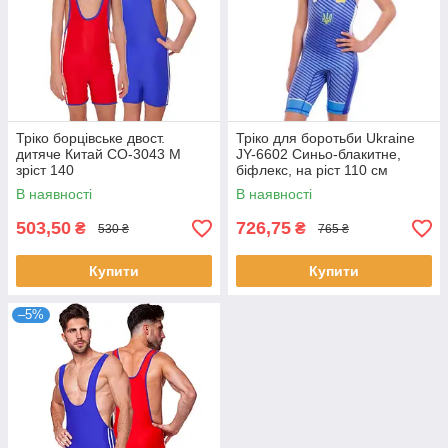
Тріко борцівське двост.
Тріко для боротьби Ukraine
дитяче Китай СО-3043 M
JY-6602 Синьо-блакитне,
зріст 140
біфлекс, на ріст 110 см
В наявності
В наявності
503,50
726,75
₴
₴
530 ₴
765 ₴
Купити
Купити
–5%