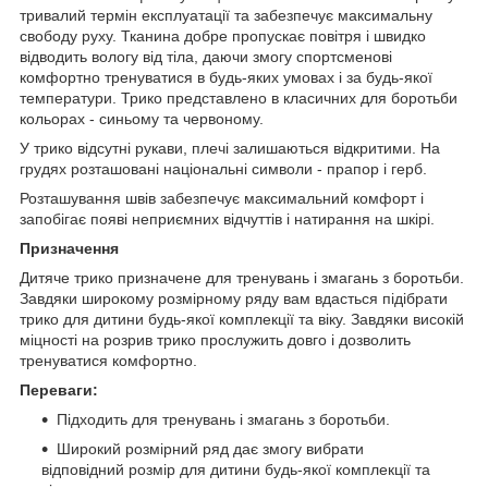
тривалий термін експлуатації та забезпечує максимальну
свободу руху. Тканина добре пропускає повітря і швидко
відводить вологу від тіла, даючи змогу спортсменові
комфортно тренуватися в будь-яких умовах і за будь-якої
температури. Трико представлено в класичних для боротьби
кольорах - синьому та червоному.
У трико відсутні рукави, плечі залишаються відкритими. На
грудях розташовані національні символи - прапор і герб.
Розташування швів забезпечує максимальний комфорт і
запобігає появі неприємних відчуттів і натирання на шкірі.
Призначення
Дитяче трико призначене для тренувань і змагань з боротьби.
Завдяки широкому розмірному ряду вам вдасться підібрати
трико для дитини будь-якої комплекції та віку. Завдяки високій
міцності на розрив трико прослужить довго і дозволить
тренуватися комфортно.
Переваги:
Підходить для тренувань і змагань з боротьби.
Широкий розмірний ряд дає змогу вибрати
відповідний розмір для дитини будь-якої комплекції та