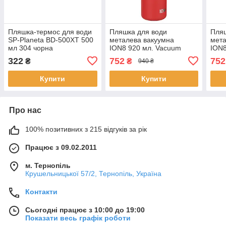
Пляшка-термос для води
Пляшка для води
Пляш
SP-Planeta BD-500XT 500
металева вакуумна
мета
мл 304 чорна
ION8 920 мл. Vacuum
ION8
Insulated, Red
Insu
322
752
752
₴
₴
940 ₴
Купити
Купити
Про нас
100% позитивних з 215 відгуків за рік
Працює з 09.02.2011
м. Тернопіль
Крушельницької 57/2, Тернопіль, Україна
Контакти
Сьогодні працює з 10:00 до 19:00
Показати весь графік роботи