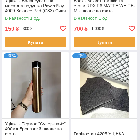
Уцінка - Балансувальна
Брак - Захист гомілки та
масажна подушка PowerPlay
стопи RDX F6 MATTE WHITE-
4009 Balance Pad (Ø33) Синя
M - нюанс на фото
( без клапана , випускає
В наявності 1 од.
В наявності 1 од.
повітря якщо ставати))
150
700
₴
₴
300 ₴
1 000 ₴
Купити
Купити
–30%
–20%
Уцінка - Термос "Супер-найс"
400мл Бронзовий нюанс на
фото
Голіностоп 4205 УЦІНКА