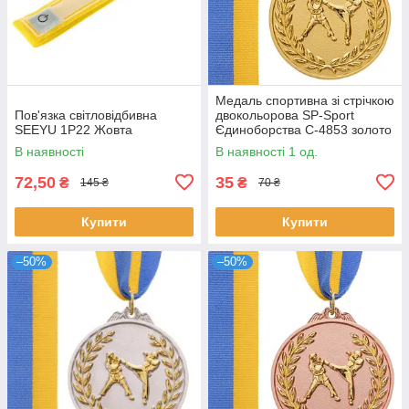
Медаль спортивна зі стрічкою
Пов'язка світловідбивна
двокольорова SP-Sport
SEEYU 1P22 Жовта
Єдиноборства C-4853 золото
В наявності
В наявності 1 од.
72,50
35
₴
₴
145 ₴
70 ₴
Купити
Купити
–50%
–50%