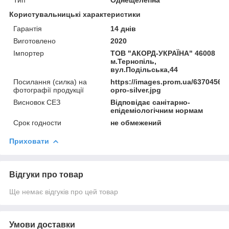
Користувальницькі характеристики
Гарантія
14 днів
Виготовлено
2020
Імпортер
ТОВ "АКОРД-УКРАЇНА" 46008
м.Тернопіль,
вул.Подільська,44
Посилання (силка) на
https://images.prom.ua/6370456
фотографії продукції
opro-silver.jpg
Висновок СЕЗ
Відповідає санітарно-
епідеміологічним нормам
Срок годности
не обмежений
Приховати
Відгуки про товар
Ще немає відгуків про цей товар
Умови доставки