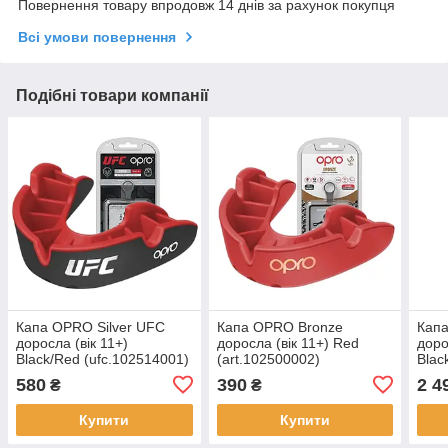
Повернення товару впродовж 14 днів за рахунок покупця
Всі умови повернення
Подібні товари компанії
Капа OPRO Silver UFC
Капа OPRO Bronze
Капа
доросла (вік 11+)
доросла (вік 11+) Red
доро
Black/Red (ufc.102514001)
(art.102500002)
Black
(art
580
390
2 4
₴
₴
Купити
Купити