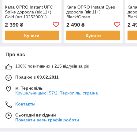
Капа OPRO Instant UFC
Капа OPRO Instant Eyes
Капа
Strike доросла (вік 11+)
доросла (вік 11+)
доро
Gold (art.102529001)
Black/Green
Blac
(art.102524001)
2 390
2 490
2 4
₴
₴
Купити
Купити
Про нас
100% позитивних з 215 відгуків за рік
Працює з 09.02.2011
м. Тернопіль
Крушельницької 57/2, Тернопіль, Україна
Контакти
Сьогодні вихідний
Показати весь графік роботи