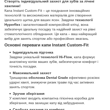
Створіть індивідуальний захист для зубів за лічені
хвилини!
Капа Instant Custom-Fit – це поєднання інноваційних
технологій та високоякісних матеріалів для створення
ідеального щитка для ваших ясен. Завдяки
технології
Hyperflex
і запатентованій компресійній клітці, вона
забезпечує ідеальну посадку та надійний захист на рівні
стоматологічного обладнання. Ця капа – ваш найкращий
вибір для занять спортом або професійних змагань.
Основні переваги капи Instant Custom-Fit
Індивідуальна підгонка
Завдяки унікальній
технології Hi-Flow
, капа формує
анатомічну копію ваших зубів, забезпечуючи комфорт і
точність посадки.
Максимальний захист
Тришарова
оболонка Dental Grade
ефективно розсіює
ударні хвилі, знижуючи ризик травм під час активних
занять спортом.
Зручне зберігання
У комплект входить компактна гігієнічна коробка для
зберігання, яка захищає капу від забруднення.
Свобода дихання та комфорт