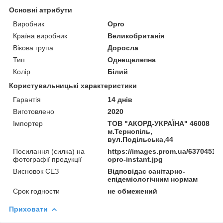
Основні атрибути
Виробник
Opro
Країна виробник
Великобританія
Вікова група
Доросла
Тип
Однещелепна
Колір
Білий
Користувальницькі характеристики
Гарантія
14 днів
Виготовлено
2020
Імпортер
ТОВ "АКОРД-УКРАЇНА" 46008
м.Тернопіль,
вул.Подільська,44
Посилання (силка) на
https://images.prom.ua/6370451
фотографії продукції
opro-instant.jpg
Висновок СЕЗ
Відповідає санітарно-
епідеміологічним нормам
Срок годности
не обмежений
Приховати