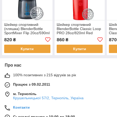
Шейкер спортивний
Шейкер спортивний
Шей
(пляшка) BlenderBottle
BlenderBottle Classic Loop
Blen
SportMixer Flip 20oz/590ml
PRO 28oz/820ml Red
Clas
Black/Cyan (500010)
(500482)
820
860
870
₴
₴
Купити
Купити
Про нас
100% позитивних з 215 відгуків за рік
Працює з 09.02.2011
м. Тернопіль
Крушельницької 57/2, Тернопіль, Україна
Контакти
Сьогодні працює з 10:00 до 19:00