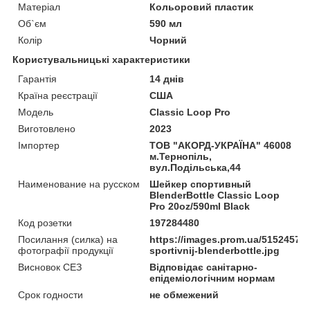
Матеріал
Кольоровий пластик
Об`єм
590 мл
Колір
Чорний
Користувальницькі характеристики
Гарантія
14 днів
Країна реєстрації
США
Мoдель
Classic Loop Pro
Виготовлено
2023
Імпортер
ТОВ "АКОРД-УКРАЇНА" 46008
м.Тернопіль,
вул.Подільська,44
Наименование на русском
Шейкер спортивный
BlenderBottle Classic Loop
Pro 20oz/590ml Black
Код розетки
197284480
Посилання (силка) на
https://images.prom.ua/515245711
фотографії продукції
sportivnij-blenderbottle.jpg
Висновок СЕЗ
Відповідає санітарно-
епідеміологічним нормам
Срок годности
не обмежений