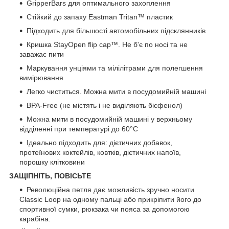
GripperBars для оптимального захоплення
Стійкий до запаху Eastman Tritan™ пластик
Підходить для більшості автомобільних підсклянників
Кришка StayOpen flip cap™. Не б'є по носі та не
заважає пити
Маркування унціями та мілілітрами для полегшення
вимірювання
Легко чиститься. Можна мити в посудомийній машині
BPA-Free (не містять і не виділяють бісфенол)
Можна мити в посудомийній машині у верхньому
відділенні при температурі до 60°C
Ідеально підходить для: дієтичних добавок,
протеїнових коктейлів, ковтків, дієтичних напоїв,
порошку клітковини
ЗАЩІПНІТЬ, ПОВІСЬТЕ
Революційна петля дає можливість зручно носити
Classic Loop на одному пальці або прикріпити його до
спортивної сумки, рюкзака чи пояса за допомогою
карабіна.