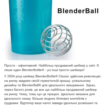
Просто - ефективний. Найбільш продаваний шейкер у світі. Є
лише один BlenderBottle® - усі інші просто шейкери!
У 2004 році шейкер BlenderBottle® Classic здійснив революцію
на ринку завдяки своїй герметичній кришці, унікальному
дизайну та BlenderBall® для ідеального змішування. Зараз,
через багато років, це все ще найбільш продаваний шейкер
на ринку. Чому, тому що це працює. Ідеально змішане для
ідеального смаку. Більше жодних білкових коктейлів з
грудками. Відтепер ваші напої завжди ідеально розмішані та