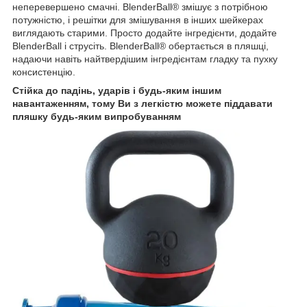
неперевершено смачні. BlenderBall® змішує з потрібною
потужністю, і решітки для змішування в інших шейкерах
виглядають старими. Просто додайте інгредієнти, додайте
BlenderBall і струсіть. BlenderBall® обертається в пляшці,
надаючи навіть найтвердішим інгредієнтам гладку та пухку
консистенцію.
Стійка до падінь, ударів і будь-яким іншим
навантаженням, тому Ви з легкістю можете піддавати
пляшку будь-яким випробуванням