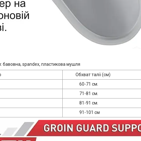
: бавовна, spandex, пластикова мушля
р
Обхват талії (см)
60-71 см.
71-81 см.
81-91 см.
91-101 см