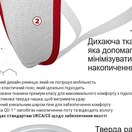
ий дизайн ремінця, який не погіршує мобільність
еластичний пояс, який ідеально підходить
ована тканина преміум класу для максимального комфорту з підк
стикова тверда чашка, щоб витримати удар
ений унікальним шаром піни для забезпечення комфорту
а QD-1™ запобігає накопиченню поту та відводить вологу
дає стандартам UKCA/CE щодо забезпечення якості