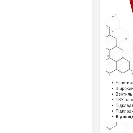
Еластичн
Широкий 
Вентиль
ПВХ пла
Підклад
Підкладк
Відпові