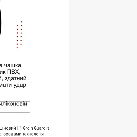
 новий H1 Groin Guard із
нагородами технологія