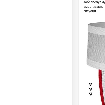
забезпечує ч
амортизацію т
ситуації.