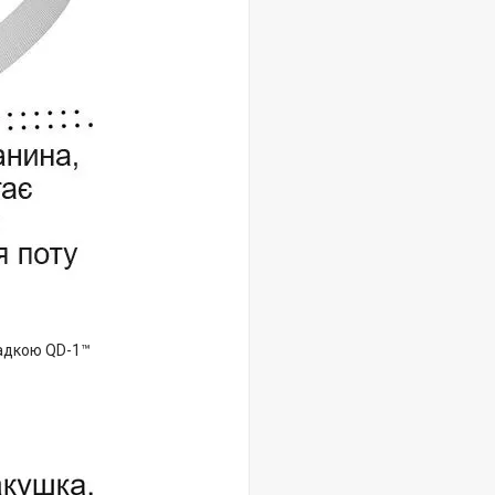
ладкою QD-1™