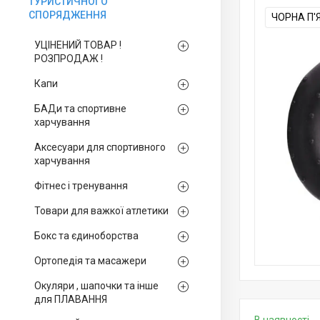
ТУРИСТИЧНОГО
СПОРЯДЖЕННЯ
ЧОРНА П'
УЦІНЕНИЙ ТОВАР !
РОЗПРОДАЖ !
Капи
БАДи та спортивне
харчування
Аксесуари для спортивного
харчування
Фітнес і тренування
Товари для важкої атлетики
Бокс та єдиноборства
Ортопедія та масажери
Окуляри , шапочки та інше
для ПЛАВАННЯ