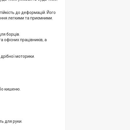
тійкість до деформацій. Його
вання легкими та приємними.
ля борців.
а офісних працівників, а
 дрібної моторики.
бо кишеню.
ь для руки.