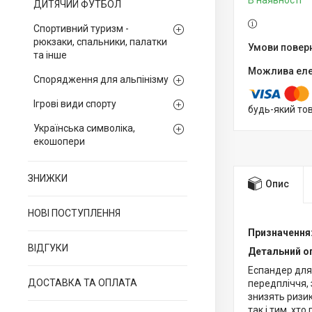
В наявності
ДИТЯЧИЙ ФУТБОЛ
Спортивний туризм -
рюкзаки, спальники, палатки
та інше
Спорядження для альпінізму
Ігрові види спорту
будь-який то
Українська символіка,
екошопери
ЗНИЖКИ
Опис
НОВІ ПОСТУПЛЕННЯ
Призначення
ВІДГУКИ
Детальний о
Еспандер для
ДОСТАВКА ТА ОПЛАТА
передпліччя, 
знизять ризик
так і тим, хт