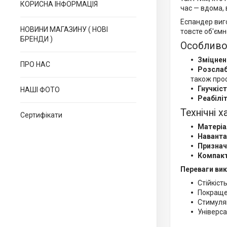
КОРИСНА ІНФОРМАЦІЯ
час — вдома, 
Еспандер виго
НОВИНИ МАГАЗИНУ ( НОВІ
товсте об'ємн
БРЕНДИ )
Особливо
Зміцнен
ПРО НАС
Розслаб
також про
Гнучкіст
НАШІ ФОТО
Реабіліт
Технічні 
Сертифікати
Матеріа
Наванта
Признач
Компакт
Переваги ви
Стійкіст
Покращен
Стимуляц
Універса