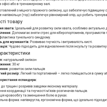
в офісі або в тренажерному залі.
товлений з міцного пружного силікону, що забезпечує підвищену с
е напівкільце (тор) забезпечує рівномірний опір, що робить трену
сті товару
ня хвата:
Ідеальний для розвитку сили хвата, особливо актуально д
лення:
Допомагає зняти стрес для кіберспортсменів, програмістів т
філактика тунельного синдрому.
ь для музикантів:
Розвиває гнучкість і витривалість кисті.
ація:
Чудово підходить для відновлення після інсульту та розвитку
характеристики
л:
натуральний силікон
ження:
30 кг
ення:
розвиток сили пальців
ний розмір:
Легкий та портативний — легко поміщається в сумку а
користання еспандера:
ь до тріщин і розривів завдяки якісному матеріалу.
ня координації та гнучкості м'язів-розгиначів пальців.
ія кровообігу та зменшення болю в руках.
льна форма: напівкругла, ергономічна форма, що ідеально підходит