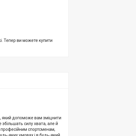
жі. Тепер ви можете купити
в, який допоможе вам зміцнити
 збільшать силу хвата, але й
к професійним спортсменам,
удь-яких умовах і в будь-який