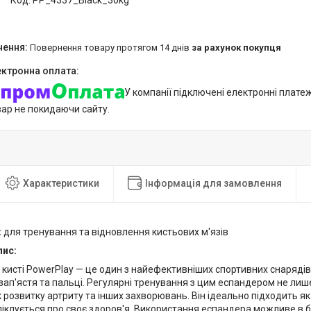
Код:
PP_4337_Black_30kg
повернення товару протягом 14 днів
за рахунок покупця
У компанії підключені електронні плате
вар не покидаючи сайту.
Характеристики
Інформація для замовлення
:
для тренування та відновлення кистьових м'язів
пис:
 кисті PowerPlay — це один з найефективніших спортивних снаряді
зап'ястя та пальці. Регулярні тренування з цим еспандером не лише
 розвитку артриту та інших захворювань. Він ідеально підходить я
о піклується про своє здоров'я. Використання еспандера можливе в б