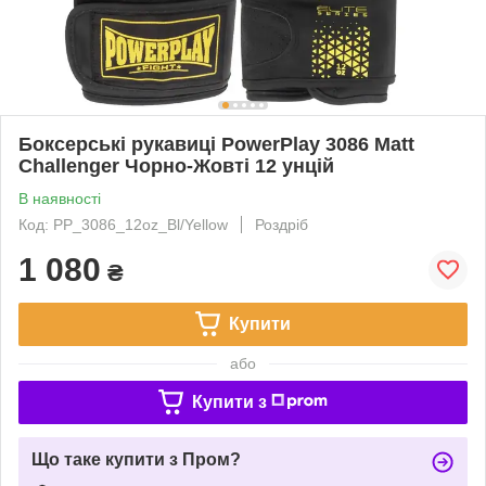
Боксерські рукавиці PowerPlay 3086 Matt
Challenger Чорно-Жовті 12 унцій
В наявності
Код: PP_3086_12oz_Bl/Yellow
Роздріб
1 080
₴
Купити
або
Купити з
Що таке купити з Пром?