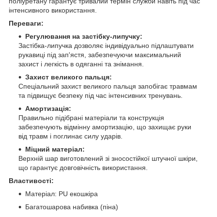
поліуретану гарантує тривалий термін служби навіть під час
інтенсивного використання.
Переваги:
Регулювання на застібку-липучку:
Застібка-липучка дозволяє індивідуально підлаштувати
рукавиці під зап'ястя, забезпечуючи максимальний
захист і легкість в одяганні та знімання.
Захист великого пальця:
Спеціальний захист великого пальця запобігає травмам
та підвищує безпеку під час інтенсивних тренувань.
Амортизація:
Правильно підібрані матеріали та конструкція
забезпечують відмінну амортизацію, що захищає руки
від травм і поглинає силу ударів.
Міцний матеріал:
Верхній шар виготовлений зі зносостійкої штучної шкіри,
що гарантує довговічність використання.
Властивості:
Матеріал: PU екошкіра
Багатошарова набивка (піна)