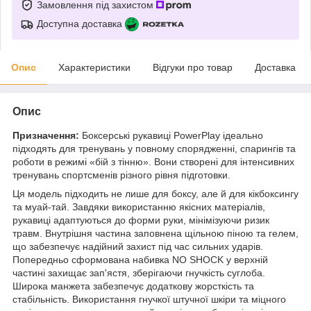
Замовлення під захистом
Доступна доставка
Опис
Характеристики
Відгуки про товар
Доставка
Опис
Призначення:
Боксерські рукавиці PowerPlay ідеально
підходять для тренувань у повному спорядженні, спарингів та
роботи в режимі «бій з тінню». Вони створені для інтенсивних
тренувань спортсменів різного рівня підготовки.
Ця модель підходить не лише для боксу, але й для кікбоксингу
та муай-тай. Завдяки використанню якісних матеріалів,
рукавиці адаптуються до форми руки, мінімізуючи ризик
травм. Внутрішня частина заповнена щільною піною та гелем,
що забезпечує надійний захист під час сильних ударів.
Попередньо сформована набивка NO SHOCK у верхній
частині захищає зап'ястя, зберігаючи гнучкість суглоба.
Широка манжета забезпечує додаткову жорсткість та
стабільність. Використання гнучкої штучної шкіри та міцного