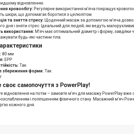
швидшому відновленню.
ння кровообігу:
Регулярне використання м'яча покращує кровопост
ть шкіри, що допомагає боротися з целюлітом.
ція та зняття стресу:
Щоденний масаж за допомогою м'яча дозвол
о дня і зняти стрес. Ідеальний для людей, які ведуть малорухливий
ть використання:
М'яч має оптимальний діаметр і форму, завдяки ч
сажувати будь-які частини тіла.
характеристики
:
80 мм
л:
EPP
тійкість:
Так
е збереження форми:
Так
г
 своє самопочуття з PowerPlay!
те відновлення на потім – замовте м'яч для масажу PowerPlay вже 
озслабленням і поліпшенням фізичного стану. Масажний м'яч Pow
ргію кожного дня.