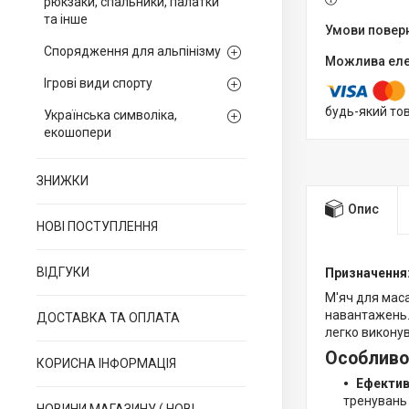
рюкзаки, спальники, палатки
та інше
Спорядження для альпінізму
Ігрові види спорту
будь-який то
Українська символіка,
екошопери
ЗНИЖКИ
Опис
НОВІ ПОСТУПЛЕННЯ
ВІДГУКИ
Призначення
М'яч для маса
навантажень. 
ДОСТАВКА ТА ОПЛАТА
легко виконув
Особливо
КОРИСНА ІНФОРМАЦІЯ
Ефектив
тренувань 