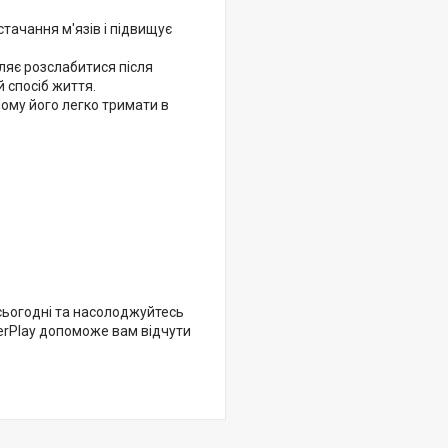
ачання м'язів і підвищує
яє розслабитися після
 спосіб життя.
ому його легко тримати в
сьогодні та насолоджуйтесь
erPlay допоможе вам відчути