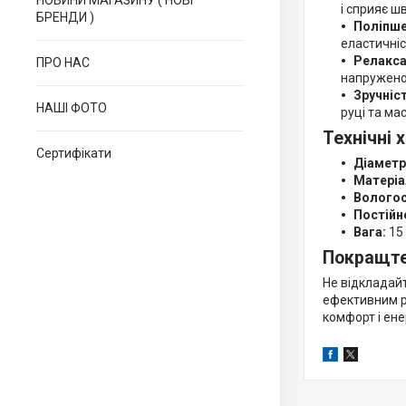
НОВИНИ МАГАЗИНУ ( НОВІ
і сприяє 
БРЕНДИ )
Поліпше
еластичніс
Релакса
ПРО НАС
напруженог
Зручніс
НАШІ ФОТО
руці та ма
Технічні 
Сертифікати
Діаметр
Матеріа
Вологос
Постійн
Вага:
15 
Покращте
Не відкладай
ефективним р
комфорт і ене