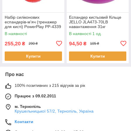
Набір силіконових
Еспандер кистьовий Кільце
еспандерів-м'яч (тренажер
JELLO JLA473-70LB
для кисті) PowerPlay PP-4339
навантаження 31кг
Grip Ball Set (набір 3 шт.)
фіолетовий
В наявності
В наявності 1 од.
255,20
94,50
₴
₴
290 ₴
105 ₴
Купити
Купити
Про нас
100% позитивних з 215 відгуків за рік
Працює з 09.02.2011
м. Тернопіль
Крушельницької 57/2, Тернопіль, Україна
Контакти