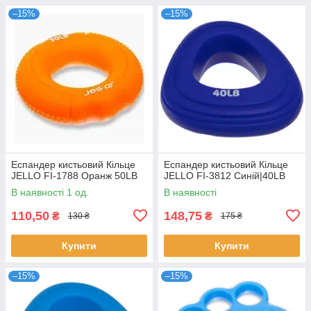
–15%
–15%
Еспандер кистьовий Кільце
Еспандер кистьовий Кільце
JELLO FI-1788 Оранж 50LB
JELLO FI-3812 Синій|40LB
В наявності 1 од.
В наявності
110,50
148,75
₴
₴
130 ₴
175 ₴
Купити
Купити
–15%
–15%