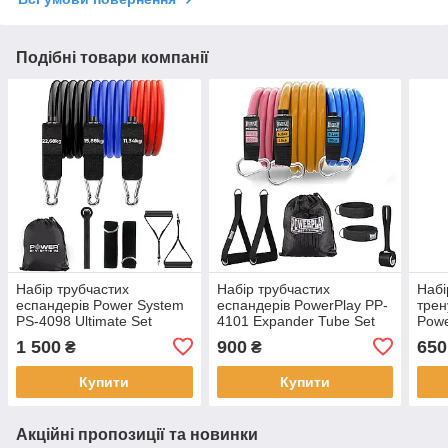
Подібні товари компанії
Набір трубчастих
Набір трубчастих
Набі
еспандерів Power System
еспандерів PowerPlay PP-
трен
PS-4098 Ultimate Set
4101 Expander Tube Set
Powe
Expander 3шт.
3шт.
30кг
1 500
900
650
₴
₴
Купити
Купити
Акційні пропозиції та новинки