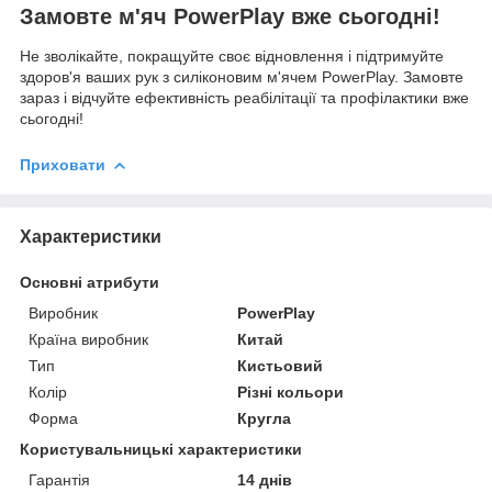
Замовте м'яч PowerPlay вже сьогодні!
Не зволікайте, покращуйте своє відновлення і підтримуйте
здоров'я ваших рук з силіконовим м'ячем PowerPlay. Замовте
зараз і відчуйте ефективність реабілітації та профілактики вже
сьогодні!
Приховати
Характеристики
Основні атрибути
Виробник
PowerPlay
Країна виробник
Китай
Тип
Кистьовий
Колір
Різні кольори
Форма
Кругла
Користувальницькі характеристики
Гарантія
14 днів