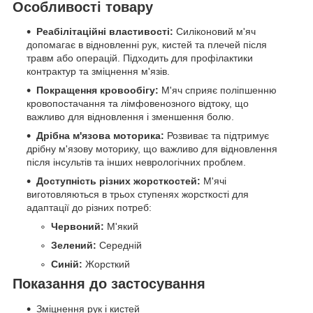
Особливості товару
Реабілітаційні властивості:
Силіконовий м'яч
допомагає в відновленні рук, кистей та плечей після
травм або операцій. Підходить для профілактики
контрактур та зміцнення м'язів.
Покращення кровообігу:
М'яч сприяє поліпшенню
кровопостачання та лімфовенозного відтоку, що
важливо для відновлення і зменшення болю.
Дрібна м'язова моторика:
Розвиває та підтримує
дрібну м'язову моторику, що важливо для відновлення
після інсультів та інших неврологічних проблем.
Доступність різних жорсткостей:
М'ячі
виготовляються в трьох ступенях жорсткості для
адаптації до різних потреб:
Червоний:
М'який
Зелений:
Середній
Синій:
Жорсткий
Показання до застосування
Зміцнення рук і кистей