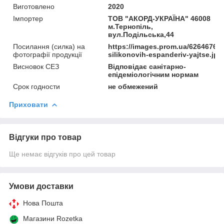
Виготовлено
2020
Імпортер
ТОВ "АКОРД-УКРАЇНА" 46008
м.Тернопіль,
вул.Подільська,44
Посилання (силка) на
https://images.prom.ua/62646769
фотографії продукції
silikonovih-espanderiv-yajtse.jpg
Висновок СЕЗ
Відповідає санітарно-
епідеміологічним нормам
Срок годности
не обмежений
Приховати
Відгуки про товар
Ще немає відгуків про цей товар
Умови доставки
Нова Пошта
Магазини Rozetka