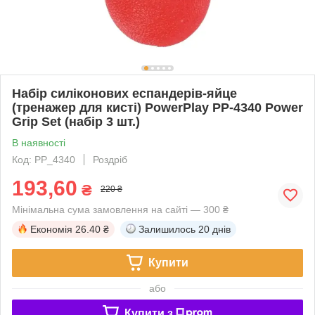
Набір силіконових еспандерів-яйце
(тренажер для кисті) PowerPlay PP-4340 Power
Grip Set (набір 3 шт.)
В наявності
Код: PP_4340
Роздріб
193,60
₴
220 ₴
Мінімальна сума замовлення на сайті — 300 ₴
Економія
26.40 ₴
Залишилось
20 днів
Купити
або
Купити з