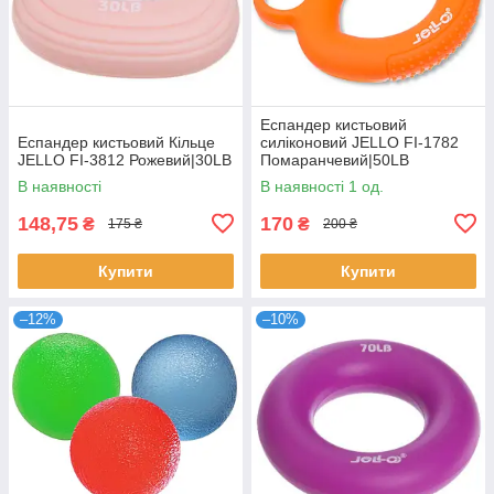
Еспандер кистьовий
Еспандер кистьовий Кільце
силіконовий JELLO FI-1782
JELLO FI-3812 Рожевий|30LB
Помаранчевий|50LB
В наявності
В наявності 1 од.
148,75
170
₴
₴
175 ₴
200 ₴
Купити
Купити
–12%
–10%