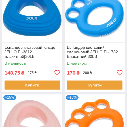
Еспандер кистьовий Кільце
Еспандер кистьовий
JELLO FI-3812
силіконовий JELLO FI-1782
Блакитний|30LB
Блакитний|30LB
В наявності
В наявності
148,75
170
₴
₴
175 ₴
200 ₴
Купити
Купити
–15%
–15%