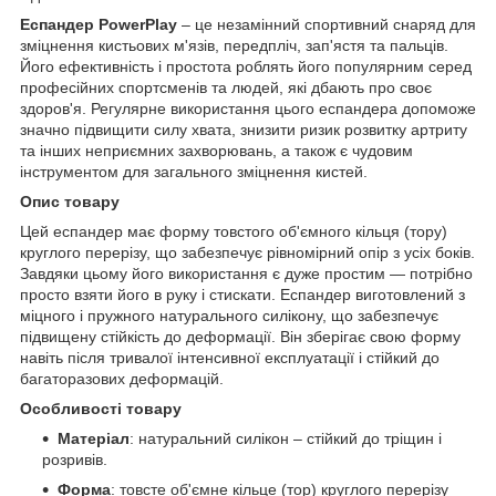
Еспандер PowerPlay
– це незамінний спортивний снаряд для
зміцнення кистьових м'язів, передпліч, зап'ястя та пальців.
Його ефективність і простота роблять його популярним серед
професійних спортсменів та людей, які дбають про своє
здоров'я. Регулярне використання цього еспандера допоможе
значно підвищити силу хвата, знизити ризик розвитку артриту
та інших неприємних захворювань, а також є чудовим
інструментом для загального зміцнення кистей.
Опис товару
Цей еспандер має форму товстого об'ємного кільця (тору)
круглого перерізу, що забезпечує рівномірний опір з усіх боків.
Завдяки цьому його використання є дуже простим — потрібно
просто взяти його в руку і стискати. Еспандер виготовлений з
міцного і пружного натурального силікону, що забезпечує
підвищену стійкість до деформації. Він зберігає свою форму
навіть після тривалої інтенсивної експлуатації і стійкий до
багаторазових деформацій.
Особливості товару
Матеріал
: натуральний силікон – стійкий до тріщин і
розривів.
Форма
: товсте об'ємне кільце (тор) круглого перерізу