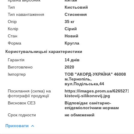
Тип
Кистьовий
Тип навантаження
Стиснення
Опір
35 кг
Колір
Сірий
Стан
Новий
Форма
Кругла
Користувальницькі характеристики
Гарантія
14 днів
Виготовлено
2020
Імпортер
ТОВ "АКОРД-УКРАЇНА" 46008
м.Тернопіль,
вул.Подільська,44
Посилання (силка) на
https://images.prom.ua/62652719
фотографії продукції
kistovij-silikonovij.jpg
Висновок СЕЗ
Відповідає санітарно-
епідеміологічним нормам
Срок годности
не обмежений
Приховати