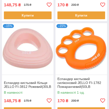
148,75
170
₴
₴
175 ₴
200 ₴
Купити
Купити
–15%
–15%
Еспандер кистьовий
Еспандер кистьовий Кільце
силіконовий JELLO FI-1782
JELLO FI-3812 Рожевий|30LB
Помаранчевий|50LB
В наявності
В наявності 1 од.
148,75
170
₴
₴
175 ₴
200 ₴