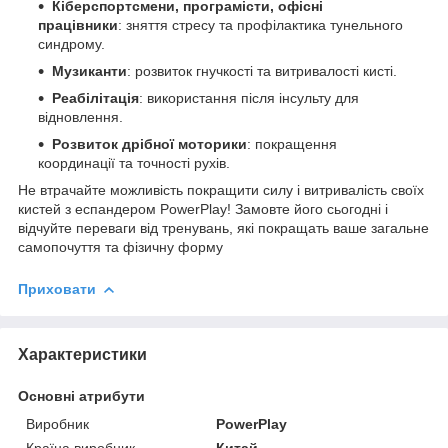
Кіберспортсмени, програмісти, офісні
працівники
: зняття стресу та профілактика тунельного
синдрому.
Музиканти
: розвиток гнучкості та витривалості кисті.
Реабілітація
: використання після інсульту для
відновлення.
Розвиток дрібної моторики
: покращення
координації та точності рухів.
Не втрачайте можливість покращити силу і витривалість своїх
кистей з еспандером PowerPlay! Замовте його сьогодні і
відчуйте переваги від тренувань, які покращать ваше загальне
самопочуття та фізичну форму
Приховати
Характеристики
Основні атрибути
Виробник
PowerPlay
Країна виробник
Китай