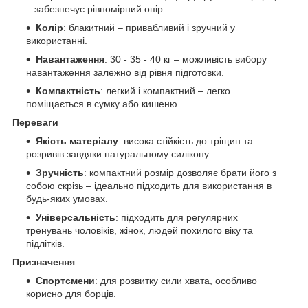
– забезпечує рівномірний опір.
Колір
: блакитний – привабливий і зручний у
використанні.
Навантаження
: 30 - 35 - 40 кг – можливість вибору
навантаження залежно від рівня підготовки.
Компактність
: легкий і компактний – легко
поміщається в сумку або кишеню.
Переваги
Якість матеріалу
: висока стійкість до тріщин та
розривів завдяки натуральному силікону.
Зручність
: компактний розмір дозволяє брати його з
собою скрізь – ідеально підходить для використання в
будь-яких умовах.
Універсальність
: підходить для регулярних
тренувань чоловіків, жінок, людей похилого віку та
підлітків.
Призначення
Спортсмени
: для розвитку сили хвата, особливо
корисно для борців.