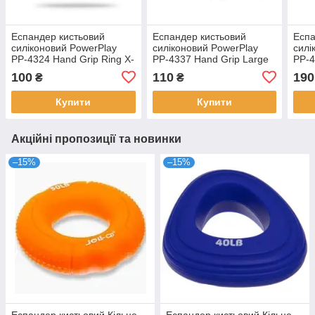
Еспандер кистьовий
Еспандер кистьовий
Еспа
силіконовий PowerPlay
силіконовий PowerPlay
силі
PP-4324 Hand Grip Ring X-
PP-4337 Hand Grip Large
PP-4
Hard 30 кг. Сірий
25 кг. Сірий
Medi
100
110
190
₴
₴
Купити
Купити
Акційні пропозиції та новинки
–15%
–15%
Еспандер кистьовий Кільце
Еспандер кистьовий Кільце