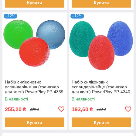
Купити
Купити
–12%
–12%
Набір силіконових
Набір силіконових
еспандерів-м'яч (тренажер
еспандерів-яйце (тренажер
для кисті) PowerPlay PP-4339
для кисті) PowerPlay PP-4340
Grip Ball Set (набір 3 шт.)
Power Grip Set (набір 3 шт.)
В наявності
В наявності
255,20
193,60
₴
₴
290 ₴
220 ₴
Купити
Купити