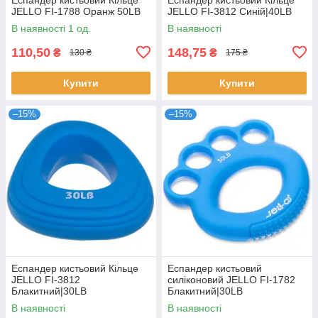
JELLO FI-1788 Оранж 50LB
JELLO FI-3812 Синій|40LB
В наявності 1 од.
В наявності
110,50
148,75
₴
₴
130 ₴
175 ₴
Купити
Купити
–15%
–15%
Еспандер кистьовий Кільце
Еспандер кистьовий
JELLO FI-3812
силіконовий JELLO FI-1782
Блакитний|30LB
Блакитний|30LB
В наявності
В наявності