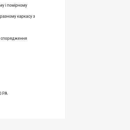
му і помірному
разному каркасу з
я спорядження
D PA