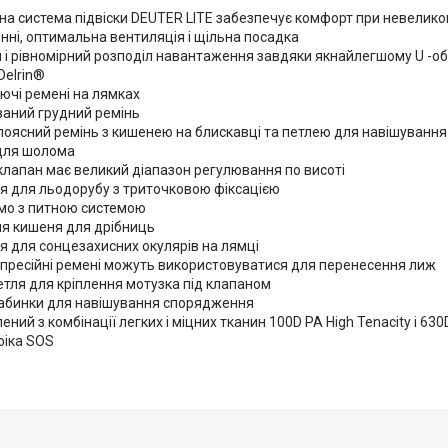
а система підвіски DEUTER LITE забезпечує комфорт при невелико
ні, оптимальна вентиляція і щільна посадка
 і рівномірний розподіл навантаження завдяки якнайлегшому U -об
Delrin®
уючі ремені на лямках
ваний грудний ремінь
поясний ремінь з кишенею на блискавці та петлею для навішуванн
для шолома
клапан має великий діапазон регулювання по висоті
я для льодорубу з триточковою фіксацією
мо з питною системою
ня кишеня для дрібниць
я для сонцезахисних окулярів на лямці
мпресійні ремені можуть використовуватися для перенесення лиж
етля для кріплення мотузка під клапаном
рабинки для навішування спорядження
ений з комбінації легких і міцних тканин 100D PA High Tenacity і 630
фіка SOS