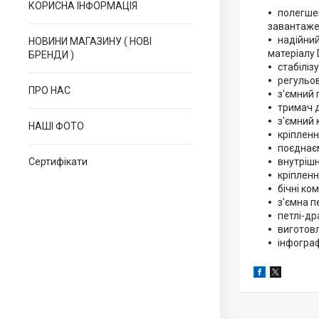
КОРИСНА ІНФОРМАЦІЯ
полегшен
завантажен
надійний
НОВИНИ МАГАЗИНУ ( НОВІ
матеріалу 
БРЕНДИ )
стабіліз
регульо
ПРО НАС
з'ємний 
тримач 
з'ємний 
НАШІ ФОТО
кріпленн
поєднає
Сертифікати
внутріш
кріпленн
бічні ко
з'ємна п
петлі-д
виготовл
інфогра