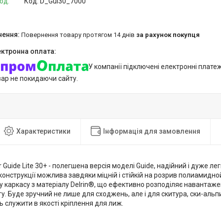
од.
Код:
D_Gui30_7000
повернення товару протягом 14 днів
за рахунок покупця
У компанії підключені електронні плате
вар не покидаючи сайту.
Характеристики
Інформація для замовлення
 Guide Lite 30+ - полегшена версія моделі Guide, надійний і дуже л
конструкції можлива завдяки міцній і стійкій на розрив полиамидной
у каркасу з матеріалу Delrin®, що ефективно розподіляє навантаж
у. Буде зручний не лише для сходжень, але і для скитура, ски-альпи
 служити в якості кріплення для лиж.