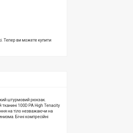
жі. Тепер ви можете купити
егкий штурмовий рюкзак.
 тканині 100D PA High Tenacity
ення на тіло незважаючи на
низма. Бічні компресійні