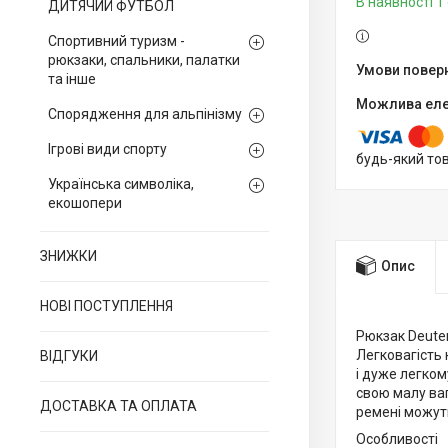
В наявності 1 
ДИТЯЧИЙ ФУТБОЛ
Спортивний туризм -
рюкзаки, спальники, палатки
та інше
Спорядження для альпінізму
Ігрові види спорту
будь-який то
Українська символіка,
екошопери
ЗНИЖКИ
Опис
НОВІ ПОСТУПЛЕННЯ
Рюкзак Deuter
Легковагість 
ВІДГУКИ
і дуже легком
свою малу ваг
ДОСТАВКА ТА ОПЛАТА
ремені можуть
Особливості