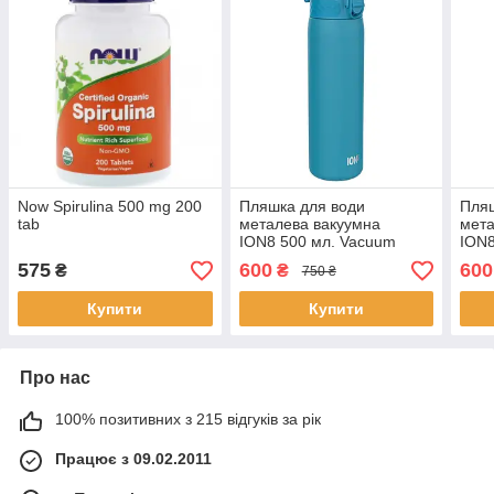
Now Spirulina 500 mg 200
Пляшка для води
Пляш
tab
металева вакуумна
мета
ION8 500 мл. Vacuum
ION8
Insulated, Blue
Insu
575
600
600
₴
₴
750 ₴
Купити
Купити
Про нас
100% позитивних з 215 відгуків за рік
Працює з 09.02.2011