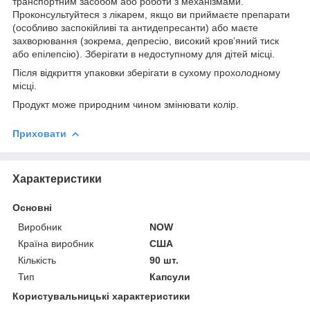
транспортним засобом або роботи з механізмами.
Проконсультуйтеся з лікарем, якщо ви приймаєте препарати
(особливо заспокійливі та антидепресанти) або маєте
захворювання (зокрема, депресію, високий кров’яний тиск
або епілепсію). Зберігати в недоступному для дітей місці.
Після відкриття упаковки зберігати в сухому прохолодному
місці.
Продукт може природним чином змінювати колір.
Приховати
Характеристики
Основні
Виробник
NOW
Країна виробник
США
Кількість
90 шт.
Тип
Капсули
Користувальницькі характеристики