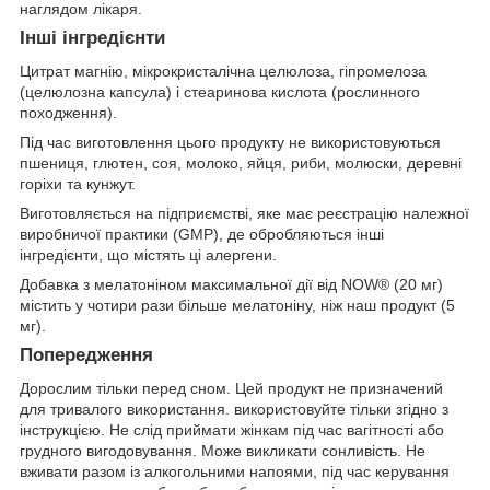
наглядом лікаря.
Інші інгредієнти
Цитрат магнію, мікрокристалічна целюлоза, гіпромелоза
(целюлозна капсула) і стеаринова кислота (рослинного
походження).
Під час виготовлення цього продукту не використовуються
пшениця, глютен, соя, молоко, яйця, риби, молюски, деревні
горіхи та кунжут.
Виготовляється на підприємстві, яке має реєстрацію належної
виробничої практики (GMP), де обробляються інші
інгредієнти, що містять ці алергени.
Добавка з мелатоніном максимальної дії від NOW® (20 мг)
містить у чотири рази більше мелатоніну, ніж наш продукт (5
мг).
Попередження
Дорослим тільки перед сном. Цей продукт не призначений
для тривалого використання. використовуйте тільки згідно з
інструкцією. Не слід приймати жінкам під час вагітності або
грудного вигодовування. Може викликати сонливість. Не
вживати разом із алкогольними напоями, під час керування