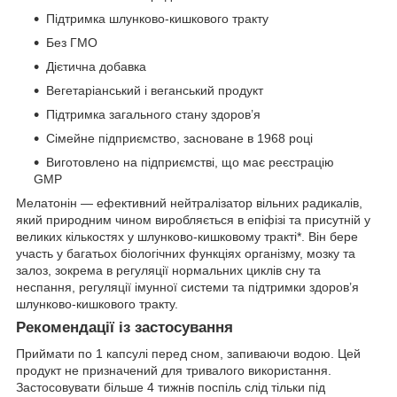
Підтримка шлунково-кишкового тракту
Без ГМО
Дієтична добавка
Вегетаріанський і веганський продукт
Підтримка загального стану здоров’я
Сімейне підприємство, засноване в 1968 році
Виготовлено на підприємстві, що має реєстрацію
GMP
Мелатонін — ефективний нейтралізатор вільних радикалів,
який природним чином виробляється в епіфізі та присутній у
великих кількостях у шлунково-кишковому тракті*. Він бере
участь у багатьох біологічних функціях організму, мозку та
залоз, зокрема в регуляції нормальних циклів сну та
неспання, регуляції імунної системи та підтримки здоров’я
шлунково-кишкового тракту.
Рекомендації із застосування
Приймати по 1 капсулі перед сном, запиваючи водою. Цей
продукт не призначений для тривалого використання.
Застосовувати більше 4 тижнів поспіль слід тільки під