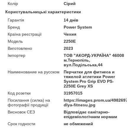
Колір
Сірий
Користувальницькі характеристики
Гарантія
14 днів
Бренд
Power System
Країна реєстрації
Чехия
Мoдель
2250E
Виготовлено
2023
Імпортер
ТОВ "АКОРД-УКРАЇНА" 46008
м.Тернопіль,
вул.Подільська,44
Наименование на русском
Перчатки для фитнеса и
тяжелой атлетики Power
System Pro Grip EVO PS-
2250E Grey XS
Код розетки
31957015
Посилання (силка) на
https://images.prom.ua/49826974
фотографії продукції
dlya-fitnesu.jpg
Висновок СЕЗ
Відповідає санітарно-
епідеміологічним нормам
Срок годности
не обмежений