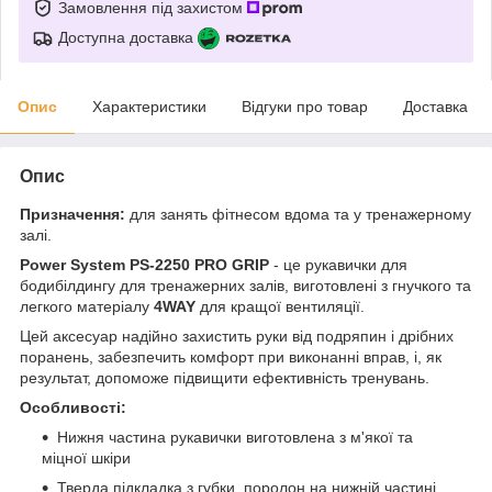
Замовлення під захистом
Доступна доставка
Опис
Характеристики
Відгуки про товар
Доставка
Опис
Призначення:
для занять фітнесом вдома та у тренажерному
залі.
Power System PS-2250 PRO GRIP
- це рукавички для
бодибілдингу для тренажерних залів, виготовлені з гнучкого та
легкого матеріалу
4WAY
для кращої вентиляції.
Цей аксесуар надійно захистить руки від подряпин і дрібних
поранень, забезпечить комфорт при виконанні вправ, і, як
результат, допоможе підвищити ефективність тренувань.
Особливості:
Нижня частина рукавички виготовлена з м'якої та
міцної шкіри
Тверда підкладка з губки, поролон на нижній частині