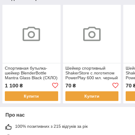
Спортивная бутылка-
Шейкер спортивный
Шей
шейкер BlenderBottle
ShakerStore с логотипом
Shak
Mantra Glass Black (СКЛО)
PowerPlay 600 мл. черный
Powe
600мл (ORIGINAL)
1 100
70
70
₴
₴
Купити
Купити
Про нас
100% позитивних з 215 відгуків за рік