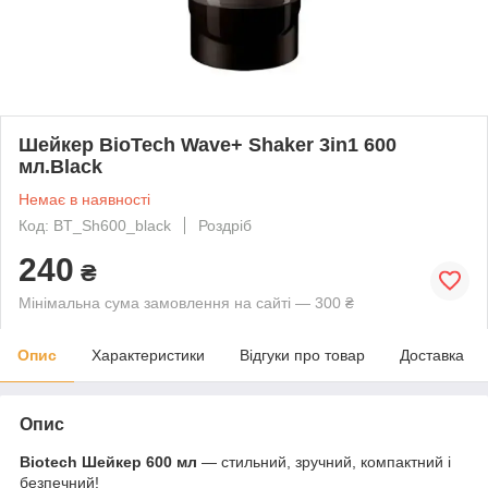
Шейкер BioTech Wave+ Shaker 3in1 600
мл.Black
Немає в наявності
Код: BT_Sh600_black
Роздріб
240
₴
Мінімальна сума замовлення на сайті — 300 ₴
Опис
Характеристики
Відгуки про товар
Доставка
Опис
Biotech Шейкер 600 мл
— стильний, зручний, компактний і
безпечний!