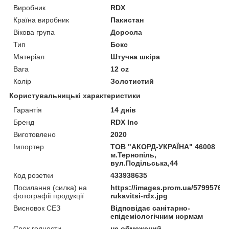
Виробник
RDX
Країна виробник
Пакистан
Вікова група
Доросла
Тип
Бокс
Матеріал
Штучна шкіра
Вага
12 oz
Колір
Золотистий
Користувальницькі характеристики
Гарантія
14 днів
Бренд
RDX Inc
Виготовлено
2020
Імпортер
ТОВ "АКОРД-УКРАЇНА" 46008
м.Тернопіль,
вул.Подільська,44
Код розетки
433938635
Посилання (силка) на
https://images.prom.ua/57995763
фотографії продукції
rukavitsi-rdx.jpg
Висновок СЕЗ
Відповідає санітарно-
епідеміологічним нормам
Срок годности
не обмежений