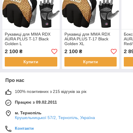
Рукавиці для ММА RDX
Рукавиці для ММА RDX
Бокс
AURA PLUS T-17 Black
AURA PLUS T-17 Black
AUR
Golden L
Golden XL
Red/
комп
2 100
2 100
2 8
₴
₴
Купити
Купити
Про нас
100% позитивних з 215 відгуків за рік
Працює з 09.02.2011
м. Тернопіль
Крушельницької 57/2, Тернопіль, Україна
Контакти