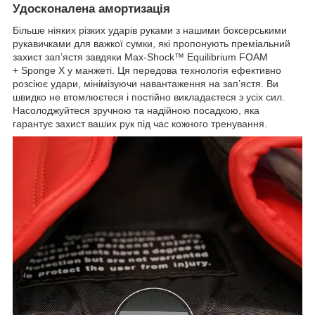
Удосконалена амортизація
Більше ніяких різких ударів руками з нашими боксерськими
рукавичками для важкої сумки, які пропонують преміальний
захист зап’ястя завдяки Max-Shock™ Equilibrium FOAM
+ Sponge X у манжеті. Ця передова технологія ефективно
розсіює удари, мінімізуючи навантаження на зап’ястя. Ви
швидко не втомлюєтеся і постійно викладаєтеся з усіх сил.
Насолоджуйтеся зручною та надійною посадкою, яка
гарантує захист ваших рук під час кожного тренування.