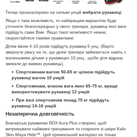
Тепер проаналізуємо на скільки унцій
вибрати рукавиці
.
Якщо є така можливість, то найкращим варіантом буде
уточнити безпосередньо у свого тренера, рукавиці якої ваги
підійдуть саме Вам. Якщо такої можливості немає,
скористайтеся такими правилами:
Дітям віком 4-10 років підійдуть рукавиці 6 унц. (Варто
звернути увагу на те, що деякі тренери займаються навіть з
маленькими дітьми у рукавицях 10 унц., щоби діти відразу
звикали до важких рукавиць).
Спортсменам вагою 50-65 кг цілком підійдуть
рукавиці вагою 10 унцій
Спортсменам, власна вага яких 65-75 кг, краще
використовувати рукавиці 12 унцій
При вазі спортсменів понад 75 кг підійдуть
рукавиці 14-16 унцій
Незаперечна довговічність
Боксерські рукавички RDX Aura Plus створені, щоб
витримувати найважчі тренування та спаринги зі шкіри Kalix
Skin-Maya Hide™. Цей преміальний матеріал не тільки