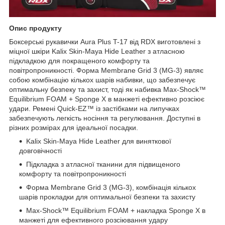
Опис продукту
Боксерські рукавички Aura Plus T-17 від RDX виготовлені з
міцної шкіри Kalix Skin-Maya Hide Leather з атласною
підкладкою для покращеного комфорту та
повітропроникності. Форма Membrane Grid 3 (MG-3) являє
собою комбінацію кількох шарів набивки, що забезпечує
оптимальну безпеку та захист, тоді як набивка Max-Shock™
Equilibrium FOAM + Sponge X в манжеті ефективно розсіює
удари. Ремені Quick-EZ™ із застібками на липучках
забезпечують легкість носіння та регулювання. Доступні в
різних розмірах для ідеальної посадки.
Kalix Skin-Maya Hide Leather для виняткової
довговічності
Підкладка з атласної тканини для підвищеного
комфорту та повітропроникності
Форма Membrane Grid 3 (MG-3), комбінація кількох
шарів прокладки для оптимальної безпеки та захисту
Max-Shock™ Equilibrium FOAM + накладка Sponge X в
манжеті для ефективного розсіювання удару