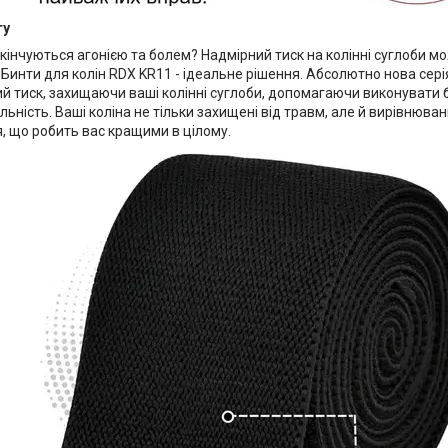
ту
закінчуються агонією та болем? Надмірний тиск на колінні суглоби 
 Бинти для колін RDX KR11 - ідеальне рішення. Абсолютно нова се
й тиск, захищаючи ваші колінні суглоби, допомагаючи виконувати 
ільність. Ваші коліна не тільки захищені від травм, але й вирівнюва
, що робить вас кращими в цілому.