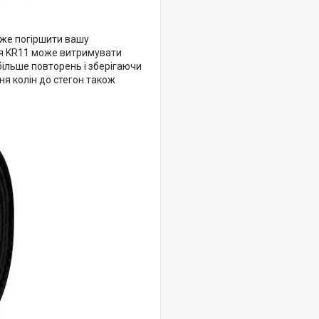
може погіршити вашу
рія KR11 може витримувати
більше повторень і зберігаючи
ння колін до стегон також