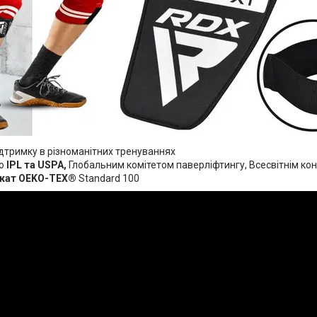
дтримку в різноманітних тренуваннях
но
IPL та USPA,
Глобальним комітетом паверліфтингу, Всесвітнім ко
ікат OEKO-TEX®
Standard 100