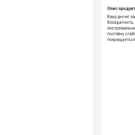
Опис продук
Ваші дні ніг 
боєздатність.
екстремальни
постійну стаб
покращується