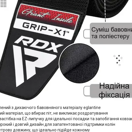
ений з дихаючого бавовняного матеріалу eglantine
й матеріал, що вбирає піт, не викликає роздратування
астібка на EZ-липучку для ідеальної посадки та запобігання ковз
окий і довгий дизайн для запатентованої підтримки колін
етрову довжину, що ідеально підійде кожному