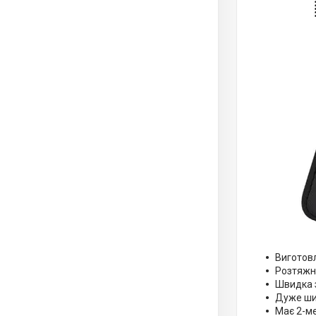
Виготовл
Розтяжни
Швидка з
Дуже шир
Має 2-м