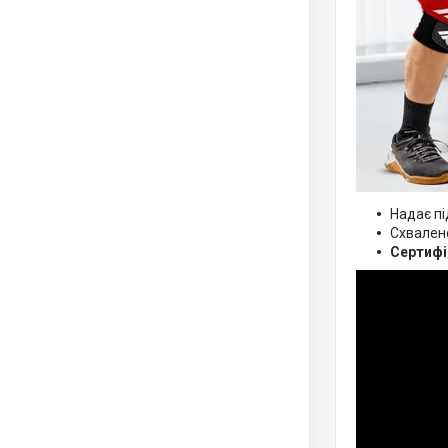
Надає пі
Схвале
Сертиф