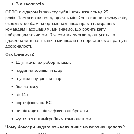
Від експертів
OPRO є лідером із захисту зубів і ясен вже понад 25
років. Поставивши понад десять мільйонів кап по всьому світу
окремим особам, спортсменам, школярам і найкращим
командам і асоціаціям, ми знаємо, що робить капу
найкращим захистом. З часом ми змогли адаптувати та
вдосконалити наші капи, і ми ніколи не перестанемо прагнути
досконалості.
Особливості:
11 унікальних ребер-плавців
надійний зовнішній шар
гнучкий внутрішній шар
без латексу
вік 11+
сертифікована ЄС
не підходить під зафіксовані брекети
Футляр з антимікробним компонентом.
Чому боксери надягають капу лише на верхню щелепу?