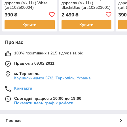
доросла (вік 11+) White
доросла (вік 11+)
доро
(art.102500004)
Black/Blue (art.102523001)
(art
390
2 490
390
₴
₴
Купити
Купити
Про нас
100% позитивних з 215 відгуків за рік
Працює з 09.02.2011
м. Тернопіль
Крушельницької 57/2, Тернопіль, Україна
Контакти
Сьогодні працює з 10:00 до 19:00
Показати весь графік роботи
Про нас