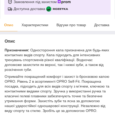
Замовлення під захистом
Доступна доставка
Опис
Характеристики
Відгуки про товар
Доставка
Опис
Призначення:
Одностороння капа призначена для будь-яких
контактних видів спорту. Капа підходить для інтенсивних
тренувань спортсменів різної кваліфікації. Водночас
допоможе захистити як верхні, так і нижні зуби, а також від
розсічення губи.
Отримайте покращений комфорт і захист із бронзовою капою
OPRO. Рівень 2 в асортименті OPRO Self-Fit. Покращена
посадка, підходить для всіх видів спорту з м’ячем, ключкою та
контактними видами спорту. Зручна у використанні ручка та
класичні гелеві плавники забезпечують точне та безпечне
утримання форми. Захистіть зуби та ясна за допомогою
нашої ударостійкої одношарової конструкції. Незалежно від
виду спорту та стилю. Зробіть це за допомогою OPRO.