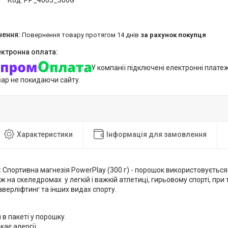
Код:
PP_4005_300G
повернення товару протягом 14 днів
за рахунок покупця
У компанії підключені електронні плате
вар не покидаючи сайту.
Характеристики
Інформація для замовлення
:
Спортивна магнезія PowerPlay (300 г) - порошок використовується
ж на скеледромах у легкій і важкій атлетиці, гирьовому спорті, при т
аверліфтинг та інших видах спорту.
 в пакеті у порошку.
кає алергії.