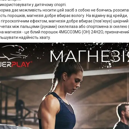
користовувати у дитячому спорті.
орма дає можливість носити цей засіб з собою не боячись розсипат
ість порошків, магнезія добре вбирає вологу. На відміну від крейди,
гігроскопічним ефектом, магнезія добре вбирає (пов'язує) шкірний 
ачепах між пальцями (руками) скелелаза або спортсмена зі скелею 
а магнезія - це білий порошок 4MGCO3MG (OH) 24H2O, призначений
ільшувати надійність хвату.