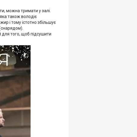
и, можна тримати у залі.
 яка також володіє
жир і тому істотно збільшує
(снарядом).
 для того, щоб підсушити