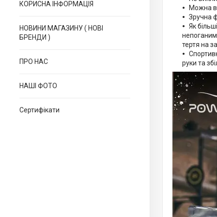
КОРИСНА ІНФОРМАЦІЯ
Можна ви
Зручна ф
Як більш
НОВИНИ МАГАЗИНУ ( НОВІ
непоганим 
БРЕНДИ )
тертя на з
Спортивн
ПРО НАС
руки та зб
НАШІ ФОТО
Сертифікати