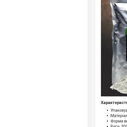
Характерист
Упаковув
Матеріал
Форма в
Вага: 300