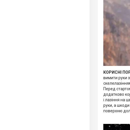
КОРИСНІ ПО
вимити руки з
скелелазінням
Перед стартом
додатково ко
і лазіння на 
руки, а шкоди
поверхню дол