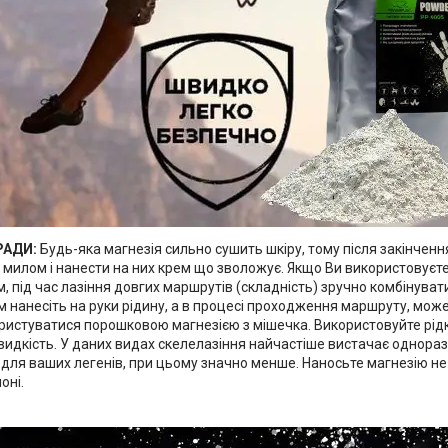
РАДИ:
Будь-яка магнезія сильно сушить шкіру, тому після закінчен
 милом і нанести на них крем що зволожує. Якщо Ви використовуєт
, під час лазіння довгих маршрутів (складність) зручно комбінувати
 нанесіть на руки рідину, а в процесі проходження маршруту, может
ристуватися порошковою магнезією з мішечка. Використовуйте рід
швидкість. У даних видах скелелазіння найчастіше вистачає однора
 для ваших легенів, при цьому значно менше. Наносьте магнезію не т
оні.