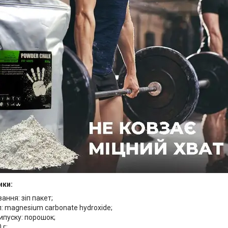
ики:
ання: зіп пакет;
: magnesium carbonate hydroxide;
ипуску: порошок;
 г;