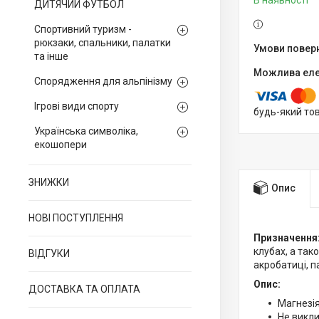
В наявності
ДИТЯЧИЙ ФУТБОЛ
Спортивний туризм -
рюкзаки, спальники, палатки
та інше
Спорядження для альпінізму
Ігрові види спорту
будь-який то
Українська символіка,
екошопери
ЗНИЖКИ
Опис
НОВІ ПОСТУПЛЕННЯ
Призначення
клубах, а тако
ВІДГУКИ
акробатиці, п
Опис:
ДОСТАВКА ТА ОПЛАТА
Магнезія
Не викли