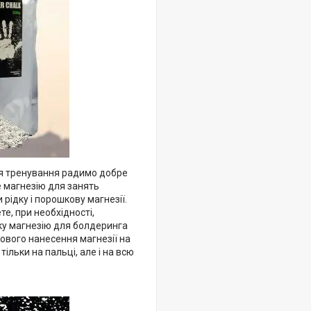
ня тренування радимо добре
е магнезію для занять
 рідку і порошкову магнезії.
е, при необхідності,
ку магнезію для болдеринга
зового нанесення магнезії на
ільки на пальці, але і на всю