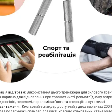
ація від травм
: Використання цього тренажера для силового тре
 корисно для відновлення при травмах кисті, ревматоїдному артриті
довагініті, переломі, переломі зап’ястя та операції на сухожиллі.
авантаження
: Кистьовий еспандер доступний у двох варіантах 200 lbs-
дея подарунка: Еспандер для кисті, красиво упакований, стане чуд