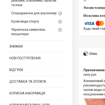
рюкзаки, спальники, палатки
та інше
Спорядження для альпінізму
Ігрові види спорту
будь-який то
Українська символіка,
екошопери
ЗНИЖКИ
Опис
НОВІ ПОСТУПЛЕННЯ
ВІДГУКИ
Призначення
силу рук.
Алюмінієвий е
ДОСТАВКА ТА ОПЛАТА
рекомендуєтьс
силові види с
КОРИСНА ІНФОРМАЦІЯ
неоціненним в