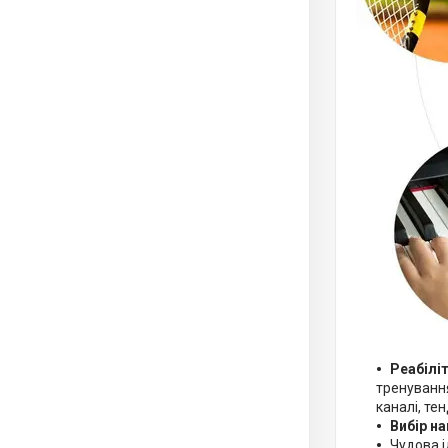
Реабіліт
тренування
каналі, тен
Вибір н
Чудова і