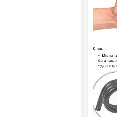
Опис:
Міцна к
багатьох р
чудове тр