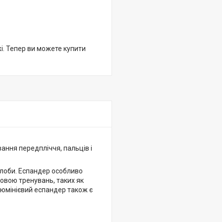
жі. Тепер ви можете купити
ання передпліччя, пальців і
углоби. Еспандер особливо
новою тренувань, таких як
Алюмінієвий еспандер також є