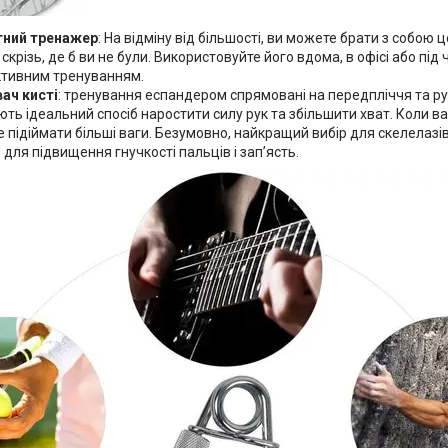
ний тренажер
: На відміну від більшості, ви можете брати з собою 
скрізь, де б ви не були. Використовуйте його вдома, в офісі або під
ктивним тренуванням.
ач кисті
: тренування еспандером спрямовані на передпліччя та руки
ть ідеальний спосіб наростити силу рук та збільшити хват. Коли ва
 підіймати більші ваги. Безумовно, найкращий вибір для скелелазів,
 для підвищення гнучкості пальців і зап’ясть.