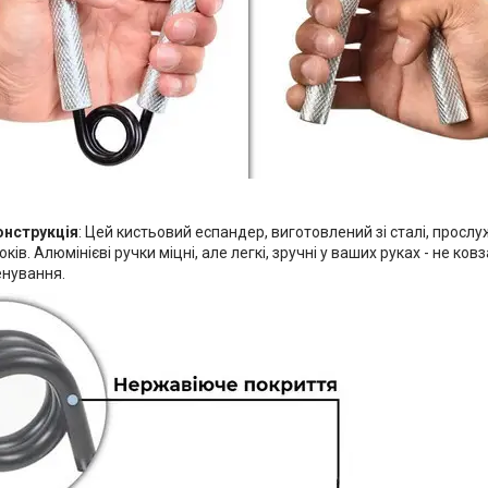
онструкція
: Цей кистьовий еспандер, виготовлений зі сталі, просл
оків. Алюмінієві ручки міцні, але легкі, зручні у ваших руках - не к
енування.