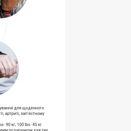
нування для щоденного
, артриті, зап’ястному
 90 кг, 100 lbs- 45 кг
овим подарунком для тих,