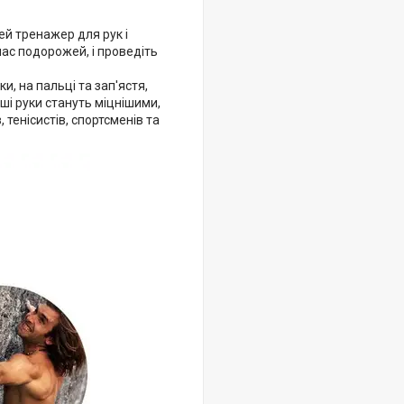
цей тренажер для рук і
 час подорожей, і проведіть
, на пальці та зап'ястя,
ші руки стануть міцнішими,
 тенісистів, спортсменів та