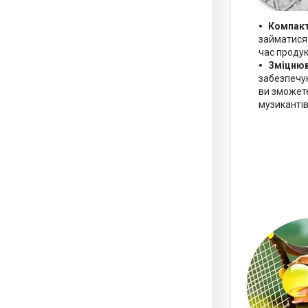
Компакт
займатися 
час проду
Зміцнюв
забезпечую
ви зможете
музикантів