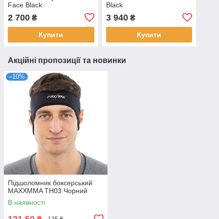
Face Black
Black
2 700
3 940
₴
₴
Купити
Купити
Акційні пропозиції та новинки
–10%
Підшоломник боксерський
MAXXMMA TH03 Чорний
В наявності
121,50