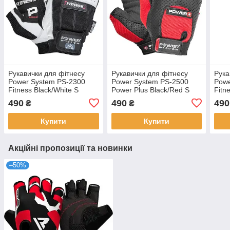
Рукавички для фітнесу
Рукавички для фітнесу
Рука
Power System PS-2300
Power System PS-2500
Powe
Fitness Black/White S
Power Plus Black/Red S
Fitn
490
490
490
₴
₴
Купити
Купити
Акційні пропозиції та новинки
–50%