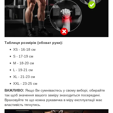
Таблиця розмірів (обхват руки):
XS - 16-18 см
S - 17-19 см
М - 18-20 см
L - 19-21 см
XL - 21-23 см
XXL - 23-25 см
ВАЖЛИВО:
Якщо Ви сумніваєтесь у свому виборі, обирайте
так щоб значення вашого заміру знаходиться посередині.
Враховуйте те що кожна рукавичка в міру експлуатації має
властивість тягнутись.