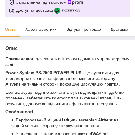
Замовлення під захистом
Доступна доставка
Опис
Характеристики
Відгуки про товар
Доставка
Опис
Призначення:
для занять фітнесом вдома та у тренажерному
залі.
Power System PS-2500
POWER PLUS
- це рукавички для
тренажерних залів з перфорованого міцного матеріалу
AirVent
на тильній стороні, покращує циркуляцію повітря.
Цей аксесуар надійно захистить руки від подряпин і дрібних
поранень, забезпечить комфорт при виконанні вправ, і, як
результат, допоможе підвищити ефективність тренувань.
Особливості:
Перфорований міцний і міцний матеріал
AirVent
на
задній частині покращує циркуляцію повітря
У поєднанні з пластиковою вставкою
4WAY
для