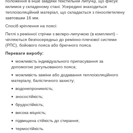
положення в інше завдяки текстильній липучці, що фіксує
килимок у складеному стані. Усередині знаходиться
теплоізоляційний матеріал, що складається з пінооліетилену
завтовшки 16 мм.
Спосіб кріплення на поясі:
Петлі з ремінної стрічки з велкро-липучкою (в комплекті) -
чіпляються безпосередньо до ремінно-плечової системи
(РПС), бойового пояса або брючного пояса.
Переваги виробу:
можливість індивідуального припасування за
допомогою регульованого пояса;
можливість заміни або додавання теплоізоляційного
матеріалу, балістичного захисту;
водонепроникність;
зносостійкість;
брудостійкість;
висока міцність;
підвищена стійкість до стирання;
термостійкість.