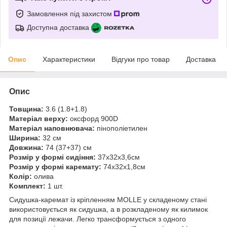
Замовлення під захистом
Доступна доставка
Опис
Характеристики
Відгуки про товар
Доставка
Опис
Товщина:
3.6 (1.8+1.8)
Матеріал верху:
оксфорд 900D
Матеріал наповнювача:
пінополіетилен
Ширина:
32 см
Довжина:
74 (37+37) см
Розмір у формі сидіння:
37х32х3,6см
Розмір у формі каремату:
74х32х1,8см
Колір:
олива
Комплект:
1 шт.
Сидушка-каремат із кріпленням MOLLE у складеному стані
використовується як сидушка, а в розкладеному як килимок
для позиції лежачи. Легко трансформується з одного