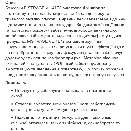
Опис
Боксерки FISTRAGE VL-4172 виготовлені зі шкіри та
поліестеру, що надає їм міцності, стійкості до зносу та
тривалого терміну служби. Шкіряний верх забезпечує відмінну
підтримку стопи та захист від ударів. Завдяки комбінації шкіри
та поліестеру боксерки забезпечують хорошу вентиляцію,
запобігаючи зайвому потовиділенню та дискомфорту під час
тренувань. FISTRAGE VL-4172 оснащені зручним
шнуруванням, що дозволяє регулювати ступінь фіксації взуття
на нозі. Крім того, зверху ногу фіксує липучка, що забезпечує
додаткову стійкість та комфорт при русі. Матеріал підошви
виконаний з поліуретану (PU), який забезпечує хорошу
амортизацію та зчеплення з поверхнею, що робить боксерки
придатними як для занять на рингу, так і для тренувань у залі.
Переваги:
Поєднують у собі функціональність та елегантний
дизайн.
Створені з урахуванням анатомії ноги, забезпечуючи
ідеальну посадку та мінімізуючи ризик травм.
Підходять не тільки для боксу, а й для інших видів
фізичної активності, таких як кікбоксинг, єдиноборства та
фітнес.