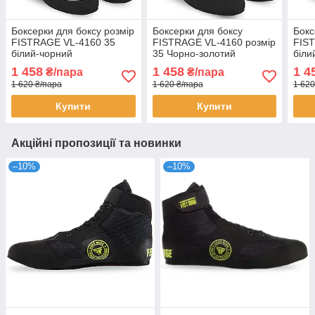
Боксерки для боксу розмір
Боксерки для боксу
Бокс
FISTRAGE VL-4160 35
FISTRAGE VL-4160 розмір
FIS
білий-чорний
35 Чорно-золотий
біли
1 458
1 458
1 4
₴/пара
₴/пара
1 620 ₴/пара
1 620 ₴/пара
1 620
Купити
Купити
Акційні пропозиції та новинки
–10%
–10%