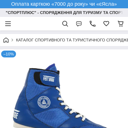
Оплата карткою «7000 до року» чи «єЯсла»
"СПОРТПЛЮС" - СПОРЯДЖЕННЯ ДЛЯ ТУРИЗМУ ТА СПОРТУ
КАТАЛОГ СПОРТИВНОГО ТА ТУРИСТИЧНОГО СПОРЯДЖ
–10%