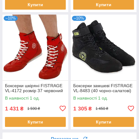
Купити
Купити
–10%
–10%
Боксерки шкіряні FISTRAGE
Боксерки замшеві FISTRAGE
VL-4172 розмір 37 червоний
VL-8483 (40 чорно-салатові)
В наявності 1 од.
В наявності 1 од.
1 431
1 305
₴
₴
1 590 ₴
1 450 ₴
Купити
Купити
Показати ще