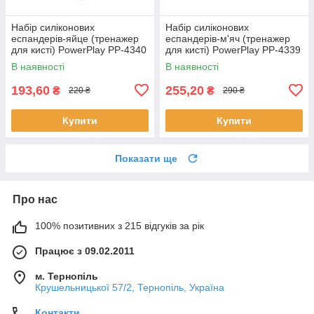
Набір силіконових
Набір силіконових
еспандерів-яйце (тренажер
еспандерів-м'яч (тренажер
для кисті) PowerPlay PP-4340
для кисті) PowerPlay PP-4339
Power Grip Set (набір 3 шт.)
Grip Ball Set (набір 3 шт.)
В наявності
В наявності
193,60
255,20
₴
₴
220 ₴
290 ₴
Купити
Купити
Показати ще
Про нас
100% позитивних з 215 відгуків за рік
Працює з 09.02.2011
м. Тернопіль
Крушельницької 57/2, Тернопіль, Україна
Контакти