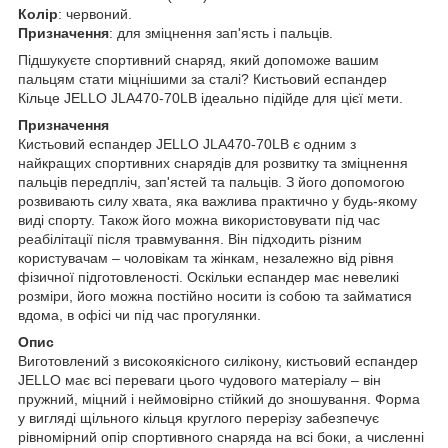
Колір
: червоний.
Призначення
: для зміцнення зап'ясть і пальців.
Підшукуєте спортивний снаряд, який допоможе вашим
пальцям стати міцнішими за сталі? Кистьовий еспандер
Кільце JELLO JLA470-70LB ідеально підійде для цієї мети.
Призначення
Кистьовий еспандер JELLO JLA470-70LB є одним з
найкращих спортивних снарядів для розвитку та зміцнення
пальців передпліч, зап'ястей та пальців. З його допомогою
розвивають силу хвата, яка важлива практично у будь-якому
виді спорту. Також його можна використовувати під час
реабілітації після травмування. Він підходить різним
користувачам – чоловікам та жінкам, незалежно від рівня
фізичної підготовленості. Оскільки еспандер має невеликі
розміри, його можна постійно носити із собою та займатися
вдома, в офісі чи під час прогулянки.
Опис
Виготовлений з високоякісного силікону, кистьовий еспандер
JELLO має всі переваги цього чудового матеріалу – він
пружний, міцний і неймовірно стійкий до зношування. Форма
у вигляді щільного кільця круглого перерізу забезпечує
рівномірний опір спортивного снаряда на всі боки, а численні