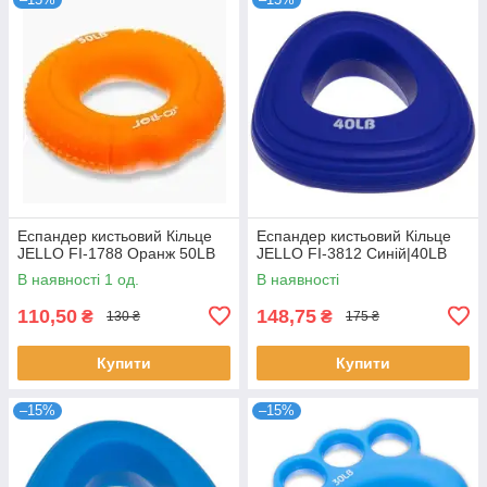
Еспандер кистьовий Кільце
Еспандер кистьовий Кільце
JELLO FI-1788 Оранж 50LB
JELLO FI-3812 Синій|40LB
В наявності 1 од.
В наявності
110,50
148,75
₴
₴
130 ₴
175 ₴
Купити
Купити
–15%
–15%