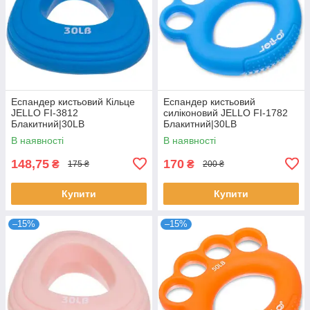
Еспандер кистьовий Кільце
Еспандер кистьовий
JELLO FI-3812
силіконовий JELLO FI-1782
Блакитний|30LB
Блакитний|30LB
В наявності
В наявності
148,75
170
₴
₴
175 ₴
200 ₴
Купити
Купити
–15%
–15%