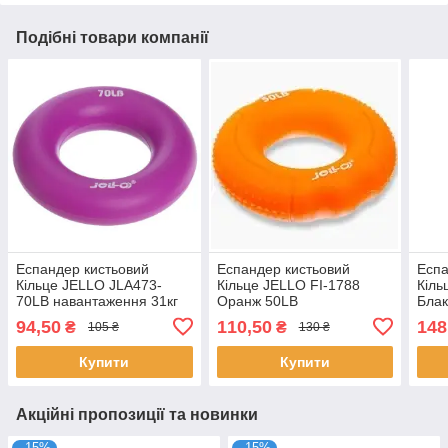
Подібні товари компанії
Еспандер кистьовий
Еспандер кистьовий
Еспа
Кільце JELLO JLA473-
Кільце JELLO FI-1788
Кіль
70LB навантаження 31кг
Оранж 50LB
Блак
фіолетовий
94,50
110,50
148
₴
₴
105 ₴
130 ₴
Купити
Купити
Акційні пропозиції та новинки
–15%
–15%