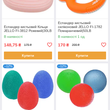
Еспандер кистьовий
Еспандер кистьовий Кільце
силіконовий JELLO FI-1782
JELLO FI-3812 Рожевий|30LB
Помаранчевий|50LB
В наявності
В наявності 1 од.
148,75
170
₴
₴
175 ₴
200 ₴
Купити
Купити
–12%
–12%