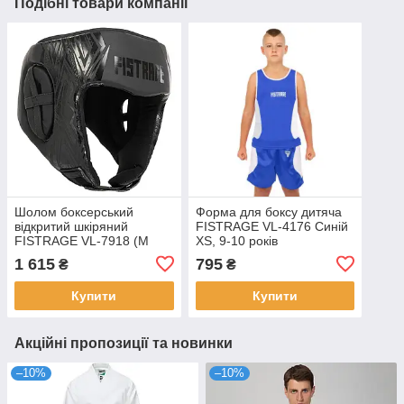
Подібні товари компанії
Шолом боксерський
Форма для боксу дитяча
відкритий шкіряний
FISTRAGE VL-4176 Синій
FISTRAGE VL-7918 (M
XS, 9-10 років
Чорний)
1 615
795
₴
₴
Купити
Купити
Акційні пропозиції та новинки
–10%
–10%