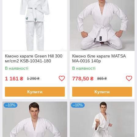
Кімоно карате Green Hill 300
Кімоно біле карате MATSA
мг/cm2 KSB-10341-180
MA-0016 140p
В наявності
В наявності
1 161
778,50
₴
₴
1 290 ₴
865 ₴
Купити
Купити
–10%
–10%