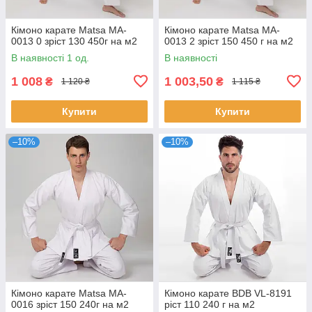
Кімоно карате Matsa MA-
Кімоно карате Matsa MA-
0013 0 зріст 130 450г на м2
0013 2 зріст 150 450 г на м2
В наявності 1 од.
В наявності
1 008
1 003,50
₴
₴
1 120 ₴
1 115 ₴
Купити
Купити
–10%
–10%
Кімоно карате Matsa MA-
Кімоно карате BDB VL-8191
0016 зріст 150 240г на м2
ріст 110 240 г на м2