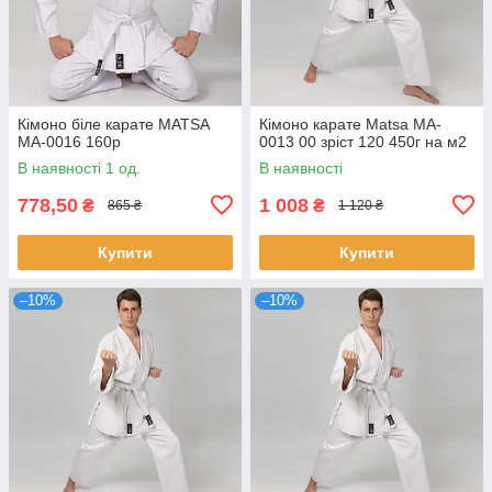
Кімоно біле карате MATSA
Кімоно карате Matsa MA-
MA-0016 160p
0013 00 зріст 120 450г на м2
В наявності 1 од.
В наявності
778,50
1 008
₴
₴
865 ₴
1 120 ₴
Купити
Купити
–10%
–10%