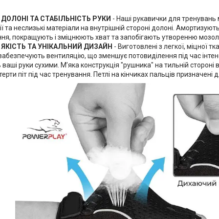
 ДОЛОНІ ТА СТАБІЛЬНІСТЬ РУКИ
- Наші рукавички для тренувань
ї та неслизькі матеріали на внутрішній стороні долоні. Амортизуют
ня, покращують і зміцнюють хват та запобігають утворенню мозол
 ЯКІСТЬ ТА УНІКАЛЬНИЙ ДИЗАЙН
- Виготовлені з легкої, міцної тк
забезпечують вентиляцію, що зменшує потовиділення під час інтен
 ваші руки сухими. М’яка конструкція "рушника" на тильній сторон
ерти піт під час тренування. Петлі на кінчиках пальців призначені д