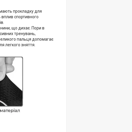
 мають прокладку для
ь вплив спортивного
ів.
анини, що дихає. Пори в
сивних тренувань,
і великого пальця допомагає
ля легкого зняття.