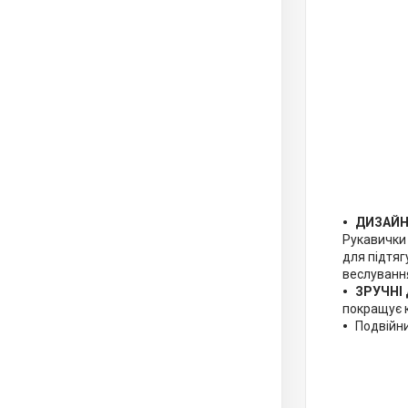
ДИЗАЙН
Рукавички 
для підтяг
веслування
ЗРУЧНІ 
покращує к
Подвійни