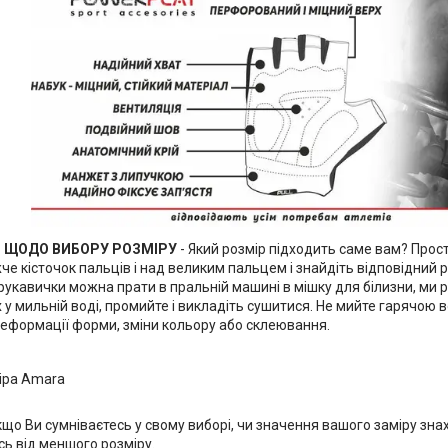
 ЩОДО ВИБОРУ РОЗМІРУ
- Який розмір підходить саме вам? Прос
че кісточок пальців і над великим пальцем і знайдіть відповідний 
рукавички можна прати в пральній машині в мішку для білизни, ми
х у мильній воді, промийте і викладіть сушитися. Не мийте гарячою
еформації форми, зміни кольору або склеювання.
іра Amara
що Ви сумніваєтесь у свому виборі, чи значення вашого заміру зна
сь від меншого розміру.