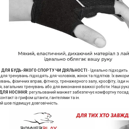
 ДЛЯ БУДЬ-ЯКОГО СПОРТУ ЧИ ДІЯЛЬНОСТІ
- Ідеально підходить
для тренувань підходять для чоловіків, жінок та підлітків. Їх викор
увань, фізичних вправ, фітнесу, тренажерного залу, кросфіту, їзди на
, загальних тренувань або для виконання важкої роботи. Наші рука
ДЛЯ НОСІННЯ:
регульований манжет забезпечує комфортну посад
онтакт із грифом штанги, гантелями та ін.
й шов підвищує довговічність.