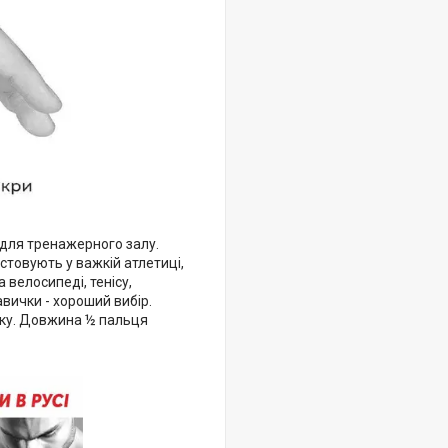
 для тренажерного залу.
истовують у важкій атлетиці,
 велосипеді, тенісу,
вички - хороший вибір.
ку. Довжина ½ пальця