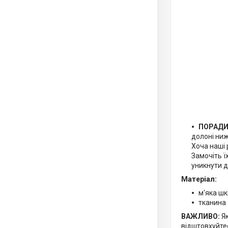
ПОРАДИ
долоні ниж
Хоча наші 
Замочіть ї
уникнути д
Матеріал:
м'яка шк
тканина
ВАЖЛИВО:
Як
відштовхуйте