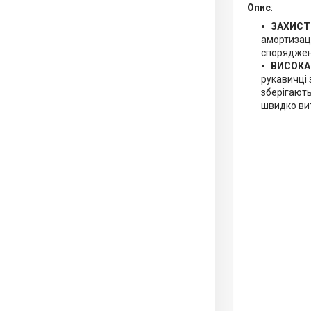
Опис
:
ЗАХИСТ
амортизаці
споряджен
ВИСОКА
рукавичці 
зберігають
швидко вит