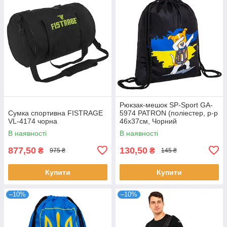
Рюкзак-мешок SP-Sport GA-
Сумка спортивна FISTRAGE
5974 PATRON (поліестер, р-р
VL-4174 чорна
46х37см, Чорний
В наявності
В наявності
877,50
130,50
₴
₴
975 ₴
145 ₴
Купити
Купити
–10%
–10%