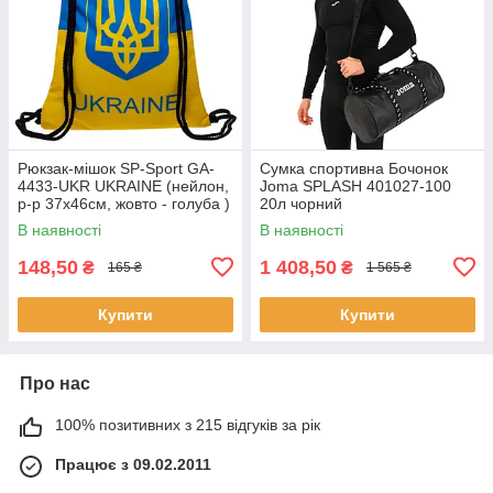
Рюкзак-мішок SP-Sport GA-
Сумка спортивна Бочонок
4433-UKR UKRAINE (нейлон,
Joma SPLASH 401027-100
р-р 37х46см, жовто - голуба )
20л чорний
В наявності
В наявності
148,50
1 408,50
₴
₴
165 ₴
1 565 ₴
Купити
Купити
Про нас
100% позитивних з 215 відгуків за рік
Працює з 09.02.2011