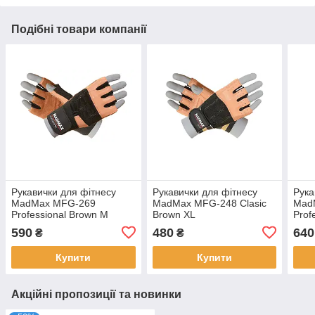
Подібні товари компанії
Рукавички для фітнесу
Рукавички для фітнесу
Рука
MadMax MFG-269
MadMax MFG-248 Clasic
Mad
Professional Brown M
Brown XL
Prof
Blac
590
480
640
₴
₴
Купити
Купити
Акційні пропозиції та новинки