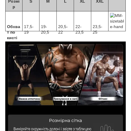
Розмі
S
M
L
XL
XXL
р
Обхва
17,5-
19-
20,5-
22-
23,5-
т по
19
20,5
22
23,5
25
кисті