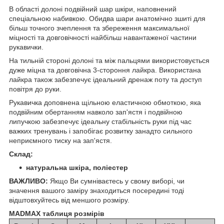
В області долоні подвійний шар шкіри, наповнений
спеціальною набивкою. Обидва шари анатомічно зшиті для
більш точного зчеплення та збереження максимальної
міцності та довговічності найбільш навантаженої частини
рукавички.
На тильній стороні долоні та між пальцями використовується
дуже міцна та довговічна 3-стороння лайкра. Використана
лайкра також забезпечує ідеальний дренаж поту та доступ
повітря до руки.
Рукавичка доповнена щільною еластичною обмоткою, яка
подвійним обертанням навколо зап'ястя і подвійною
липучкою забезпечує ідеальну стабільність руки під час
важких тренувань і запобігає розвитку занадто сильного
неприємного тиску на зап'ястя.
Склад:
натуральна шкіра, поліестер
ВАЖЛИВО:
Якщо Ви сумніваєтесь у свому виборі, чи
значення вашого заміру знаходиться посередині тоді
відштовхуйтесь від меншого розміру.
MADMAX таблиця розмірів