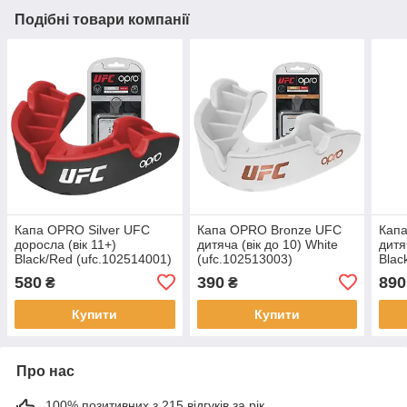
Подібні товари компанії
Капа OPRO Silver UFC
Капа OPRO Bronze UFC
Кап
доросла (вік 11+)
дитяча (вік до 10) White
дитя
Black/Red (ufc.102514001)
(ufc.102513003)
Blac
580
390
890
₴
₴
Купити
Купити
Про нас
100% позитивних з 215 відгуків за рік