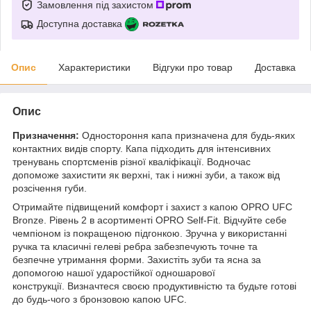
Замовлення під захистом
Доступна доставка
Опис
Характеристики
Відгуки про товар
Доставка
Опис
Призначення:
Одностороння капа призначена для будь-яких
контактних видів спорту. Капа підходить для інтенсивних
тренувань спортсменів різної кваліфікації. Водночас
допоможе захистити як верхні, так і нижні зуби, а також від
розсічення губи.
Отримайте підвищений комфорт і захист з капою OPRO UFC
Bronze. Рівень 2 в асортименті OPRO Self-Fit. Відчуйте себе
чемпіоном із покращеною підгонкою. Зручна у використанні
ручка та класичні гелеві ребра забезпечують точне та
безпечне утримання форми. Захистіть зуби та ясна за
допомогою нашої ударостійкої одношарової
конструкції. Визначтеся своєю продуктивністю та будьте готові
до будь-чого з бронзовою капою UFC.