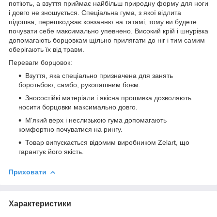
потіють, а взуття приймає найбільш природну форму для ноги
і довго не зношується. Спеціальна гума, з якої відлита
підошва, перешкоджає ковзанню на татамі, тому ви будете
почувати себе максимально упевнено. Високий крій і шнурівка
допомагають борцовкам щільно прилягати до ніг і тим самим
оберігають їх від травм.
Переваги борцовок:
Взуття, яка спеціально призначена для занять
боротьбою, самбо, рукопашним боєм.
Зносостійкі матеріали і якісна прошивка дозволяють
носити борцовки максимально довго.
М'який верх і неслизькою гума допомагають
комфортно почуватися на рингу.
Товар випускається відомим виробником Zelart, що
гарантує його якість.
Приховати
Характеристики