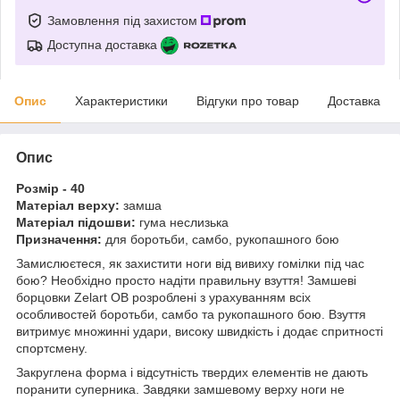
Замовлення під захистом
Доступна доставка
Опис
Характеристики
Відгуки про товар
Доставка
Опис
Розмір - 40
Матеріал верху:
замша
Матеріал підошви:
гума неслизька
Призначення:
для боротьби, самбо, рукопашного бою
Замислюєтеся, як захистити ноги від вивиху гомілки під час
бою? Необхідно просто надіти правильну взуття! Замшеві
борцовки Zelart OB розроблені з урахуванням всіх
особливостей боротьби, самбо та рукопашного бою. Взуття
витримує множинні удари, високу швидкість і додає спритності
спортсмену.
Закруглена форма і відсутність твердих елементів не дають
поранити суперника. Завдяки замшевому верху ноги не