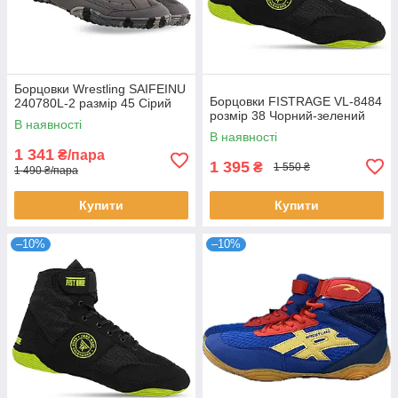
Борцовки Wrestling SAIFEINU
Борцовки FISTRAGE VL-8484
240780L-2 размір 45 Сірий
розмір 38 Чорний-зелений
В наявності
В наявності
1 341
₴/пара
1 395
₴
1 550 ₴
1 490 ₴/пара
Купити
Купити
–10%
–10%