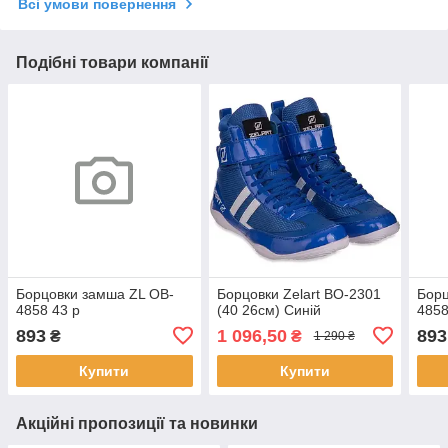
Всі умови повернення
Подібні товари компанії
Борцовки замша ZL OB-
Борцовки Zelart BO-2301
Борц
4858 43 р
(40 26см) Синій
4858
893
1 096,50
893
₴
₴
1 290 ₴
Купити
Купити
Акційні пропозиції та новинки