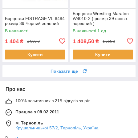
Борцовки Wrestling Maraton
Борцовки FISTRAGE VL-8484
W4010-2 ( розмір 39 синьо-
розмір 39 Чорний-зелений
червоний )
В наявності
В наявності 1 од.
1 404
1 408,50
₴
₴
1 560 ₴
1 565 ₴
Купити
Купити
Показати ще
Про нас
100% позитивних з 215 відгуків за рік
Працює з 09.02.2011
м. Тернопіль
Крушельницької 57/2, Тернопіль, Україна