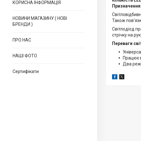
Кількість LE
КОРИСНА ІНФОРМАЦІЯ
Призначення
Світловідбивн
НОВИНИ МАГАЗИНУ ( НОВІ
Також пов'язк
БРЕНДИ )
Світлодіод пр
стрічку на ру
ПРО НАС
Переваги сві
Універса
НАШІ ФОТО
Працює 
Два реж
Сертифікати