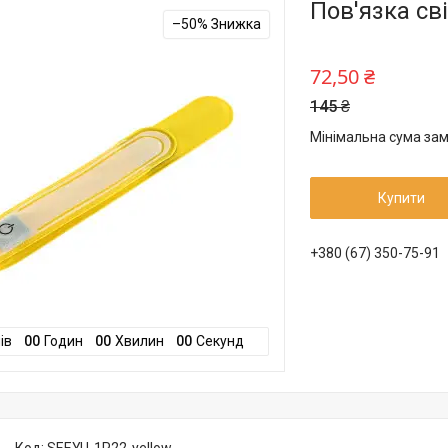
Пов'язка св
–50%
72,50 ₴
145 ₴
Мінімальна сума зам
Купити
+380 (67) 350-75-91
ів
0
0
Годин
0
0
Хвилин
0
0
Секунд