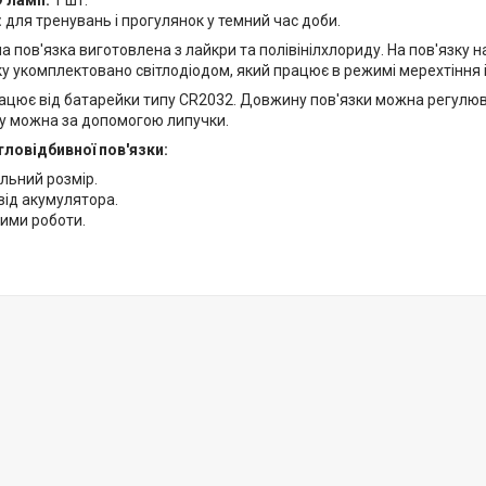
D ламп:
1 шт.
:
для тренувань і прогулянок у темний час доби.
а пов'язка виготовлена з лайкри та полівінілхлориду. На пов'язку 
у укомплектовано світлодіодом, який працює в режимі мерехтіння і
ацює від батарейки типу CR2032. Довжину пов'язки можна регулюва
ку можна за допомогою липучки.
тловідбивної пов'язки:
льний розмір.
від акумулятора.
ими роботи.