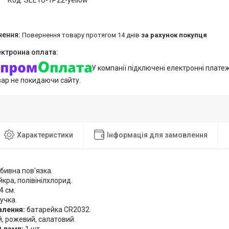
Код:
SEEYU-1P22-yellow
повернення товару протягом 14 днів
за рахунок покупця
У компанії підключені електронні плате
вар не покидаючи сайту.
Характеристики
Інформація для замовлення
бивна пов'язка.
кра, полівінілхлорид.
4 см.
учка.
лення:
батарейка CR2032.
, рожевий, салатовий.