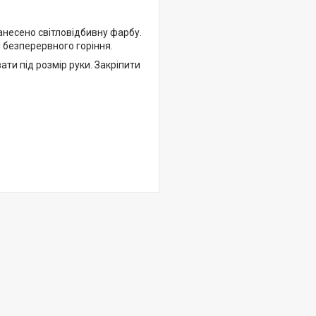
нанесено світловідбивну фарбу.
 безперервного горіння.
ти під розмір руки. Закріпити