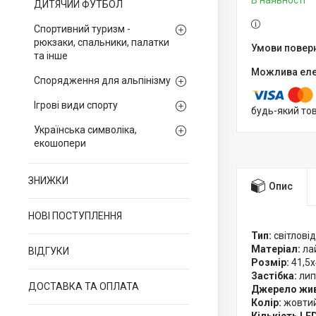
В наявності
ДИТЯЧИЙ ФУТБОЛ
Спортивний туризм -
рюкзаки, спальники, палатки
та інше
Спорядження для альпінізму
Ігрові види спорту
будь-який то
Українська символіка,
екошопери
ЗНИЖКИ
Опис
НОВІ ПОСТУПЛЕННЯ
Тип:
світловід
Матеріал:
лай
ВІДГУКИ
Розмір:
41,5х
Застібка:
лип
ДОСТАВКА ТА ОПЛАТА
Джерело жив
Колір:
жовтий