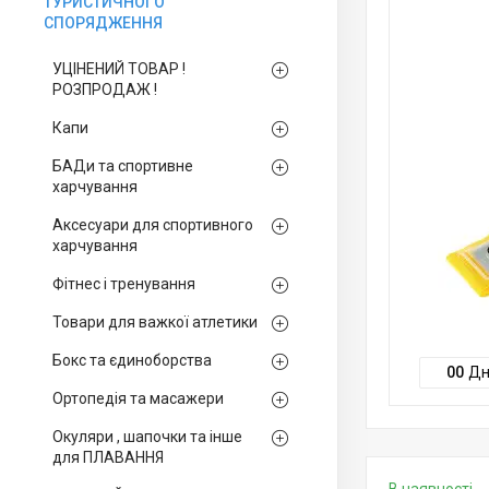
ТУРИСТИЧНОГО
СПОРЯДЖЕННЯ
УЦІНЕНИЙ ТОВАР !
РОЗПРОДАЖ !
Капи
БАДи та спортивне
харчування
Аксесуари для спортивного
харчування
Фітнес і тренування
Товари для важкої атлетики
Бокс та єдиноборства
0
0
Дн
Ортопедія та масажери
Окуляри , шапочки та інше
для ПЛАВАННЯ