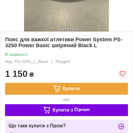
Пояс для важкої атлетики Power System PS-
3250 Power Basic шкіряний Black L
В наявності
Код: PS-3250_L_Black
Роздріб
1 150
₴
Купити
або
Купити з
Що таке купити з Пром?