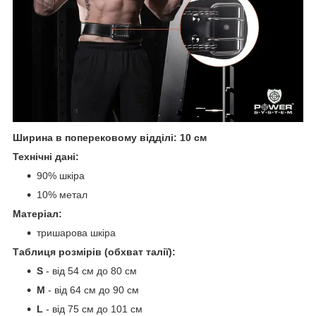
Ширина в поперековому відділі: 10 см
Технічні дані:
90% шкіра
10% метал
Матеріал:
тришарова шкіра
Таблиця розмірів (обхват талії):
S
- від 54 см до 80 см
М
- від 64 см до 90 см
L
- від 75 см до 101 см