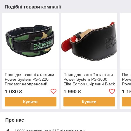
Подібні товари компанії
Пояс для важкої атлетики
Пояс для важкої атлетики
Пояс
Power System PS-3220
Power System PS-3030
Powe
Predator неопреновий
Elite Edition шкіряний Black
Powe
Камуфляж L
M
Blac
1 030
1 990
1 1
₴
₴
Купити
Купити
Про нас
100% позитивних з 215 відгуків за рік