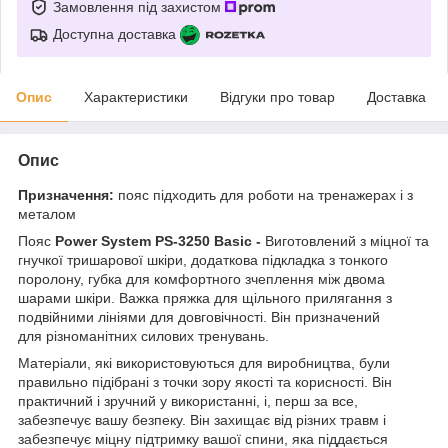
Замовлення під захистом
Доступна доставка
Опис
Характеристики
Відгуки про товар
Доставка
Опис
Призначення:
пояс підходить для роботи на тренажерах і з
металом
Пояс
Power System PS-3250 Basic -
Виготовлений з міцної та
гнучкої тришарової шкіри, додаткова підкладка з тонкого
поролону, губка для комфортного зчеплення між двома
шарами шкіри. Важка пряжка для щільного прилягання з
подвійними лініями для довговічності. Він призначений
для різноманітних силових тренувань.
Матеріали, які використовуються для виробництва, були
правильно підібрані з точки зору якості та корисності. Він
практичний і зручний у використанні, і, перш за все,
забезпечує вашу безпеку. Він захищає від різних травм і
забезпечує міцну підтримку вашої спини, яка піддається