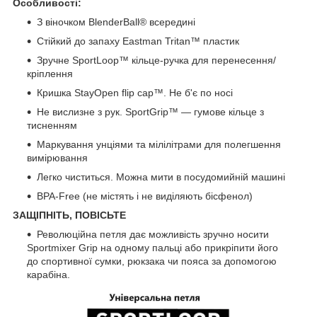
Особливості:
З віночком BlenderBall® всередині
Стійкий до запаху Eastman Tritan™ пластик
Зручне SportLoop™ кільце-ручка для перенесення/
кріплення
Кришка StayOpen flip cap™. Не б'є по носі
Не вислизне з рук. SportGrip™ — гумове кільце з
тисненням
Маркування унціями та мілілітрами для полегшення
вимірювання
Легко чиститься. Можна мити в посудомийній машині
BPA-Free (не містять і не виділяють бісфенол)
ЗАЩІПНІТЬ, ПОВІСЬТЕ
Революційна петля дає можливість зручно носити
Sportmixer Grip на одному пальці або прикріпити його
до спортивної сумки, рюкзака чи пояса за допомогою
карабіна.