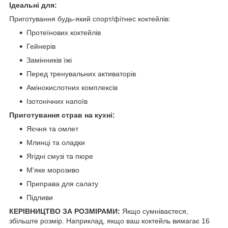
Ідеальні для:
Приготування будь-який спорт/фітнес коктейлів:
Протеїнових коктейлів
Гейнерів
Замінників їжі
Перед тренувальних активаторів
Амінокислотних комплексів
Ізотонічних напоїв
Приготування страв на кухні:
Яєчня та омлет
Млинці та оладки
Ягідні смузі та пюре
М'яке морозиво
Приправа для салату
Підливи
КЕРІВНИЦТВО ЗА РОЗМІРАМИ:
Якщо сумніваєтеся,
збільште розмір. Наприклад, якщо ваш коктейль вимагає 16