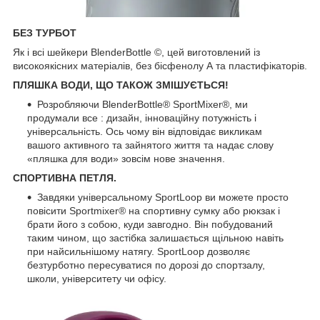
БЕЗ ТУРБОТ
Як і всі шейкери BlenderBottle ©, цей виготовлений із
високоякісних матеріалів, без бісфенолу А та пластифікаторів.
ПЛЯШКА ВОДИ, ЩО ТАКОЖ ЗМІШУЄТЬСЯ!
Розробляючи BlenderBottle® SportMixer®, ми
продумали все : дизайн, інноваційну потужність і
універсальність. Ось чому він відповідає викликам
вашого активного та зайнятого життя та надає слову
«пляшка для води» зовсім нове значення.
СПОРТИВНА ПЕТЛЯ.
Завдяки універсальному SportLoop ви можете просто
повісити Sportmixer® на спортивну сумку або рюкзак і
брати його з собою, куди завгодно. Він побудований
таким чином, що застібка залишається щільною навіть
при найсильнішому натягу. SportLoop дозволяє
безтурботно пересуватися по дорозі до спортзалу,
школи, університету чи офісу.