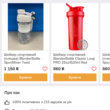
Шейкер спортивний
Шейкер спортивний
Шей
(пляшка) BlenderBottle
BlenderBottle Classic Loop
(пля
SportMixer Twist
PRO 28oz/820ml Red
Spor
20oz/590ml White
(500482)
Whit
1 150
860
860
₴
₴
Купити
Купити
Про нас
100% позитивних з 215 відгуків за рік