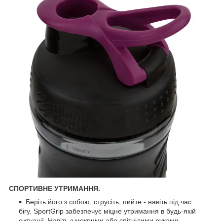
СПОРТИВНЕ УТРИМАННЯ.
Беріть його з собою, струсіть, пийте - навіть під час
бігу. SportGrip забезпечує міцне утримання в будь-якій
ситуації. Навіть з мокрими або спітнілими руками