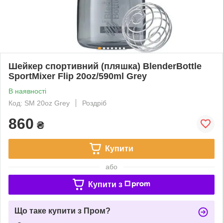
Шейкер спортивний (пляшка) BlenderBottle
SportMixer Flip 20oz/590ml Grey
В наявності
Код: SM 20oz Grey
Роздріб
860
₴
Купити
або
Купити з
Що таке купити з Пром?