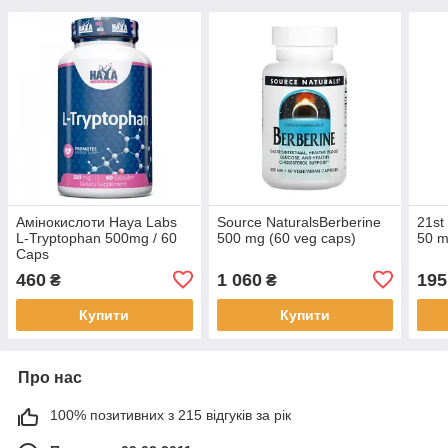
Амінокислоти Haya Labs
Source NaturalsBerberine
21st
L-Tryptophan 500mg / 60
500 mg (60 veg caps)
50 m
Caps
460
1 060
195
₴
₴
Купити
Купити
Про нас
100% позитивних з 215 відгуків за рік