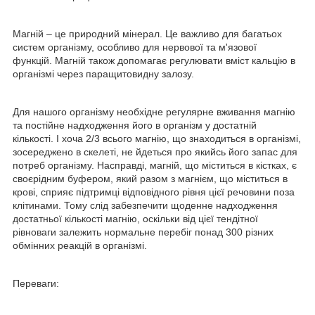
Магній – це природний мінерал. Це важливо для багатьох
систем організму, особливо для нервової та м'язової
функцій. Магній також допомагає регулювати вміст кальцію в
організмі через паращитовидну залозу.
Для нашого організму необхідне регулярне вживання магнію
та постійне надходження його в організм у достатній
кількості. І хоча 2/3 всього магнію, що знаходиться в організмі,
зосереджено в скелеті, не йдеться про якийсь його запас для
потреб організму. Насправді, магній, що міститься в кістках, є
своєрідним буфером, який разом з магнієм, що міститься в
крові, сприяє підтримці відповідного рівня цієї речовини поза
клітинами. Тому слід забезпечити щоденне надходження
достатньої кількості магнію, оскільки від цієї тендітної
рівноваги залежить нормальне перебіг понад 300 різних
обмінних реакцій в організмі.
Переваги: