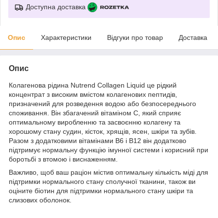
Доступна доставка
Опис
Характеристики
Відгуки про товар
Доставка
Опис
Колагенова рідина Nutrend Collagen Liquid це рідкий
концентрат з високим вмістом колагенових пептидів,
призначений для розведення водою або безпосереднього
споживання. Він збагачений вітаміном С, який сприяє
оптимальному виробленню та засвоєнню колагену та
хорошому стану судин, кісток, хрящів, ясен, шкіри та зубів.
Разом з додатковими вітамінами В6 і В12 він додатково
підтримує нормальну функцію імунної системи і корисний при
боротьбі з втомою і виснаженням.
Важливо, щоб ваш раціон містив оптимальну кількість міді для
підтримки нормального стану сполучної тканини, також ви
оціните біотин для підтримки нормального стану шкіри та
слизових оболонок.