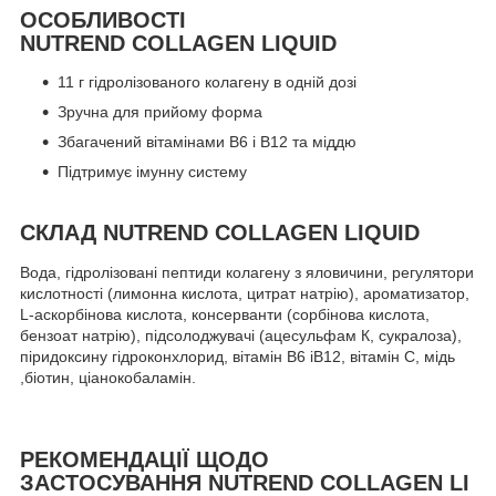
ОСОБЛИВОСТІ
NUTREND COLLAGEN LIQUID
11 г гідролізованого колагену в одній дозі
Зручна для прийому форма
Збагачений вітамінами В6 і В12 та міддю
Підтримує імунну систему
СКЛАД NUTREND COLLAGEN LIQUID
Вода, гідролізовані пептиди колагену з яловичини, регулятори
кислотності (лимонна кислота, цитрат натрію), ароматизатор,
L-аскорбінова кислота, консерванти (сорбінова кислота,
бензоат натрію), підсолоджувачі (ацесульфам К, сукралоза),
піридоксину гідроконхлорид, вітамін B6 іB12, вітамін С, мідь
,біотин, ціанокобаламін.
РЕКОМЕНДАЦІЇ ЩОДО
ЗАСТОСУВАННЯ NUTREND COLLAGEN LI