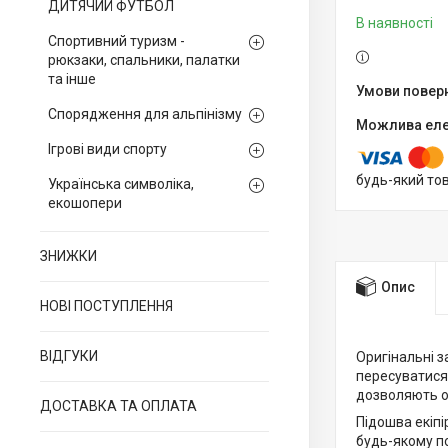
ДИТЯЧИЙ ФУТБОЛ
В наявності
Спортивний туризм -
рюкзаки, спальники, палатки
та інше
Спорядження для альпінізму
Ігрові види спорту
будь-який то
Українська символіка,
екошопери
ЗНИЖКИ
Опис
НОВІ ПОСТУПЛЕННЯ
ВІДГУКИ
Оригінальні з
пересуватися 
дозволяють о
ДОСТАВКА ТА ОПЛАТА
Підошва екіп
будь-якому п