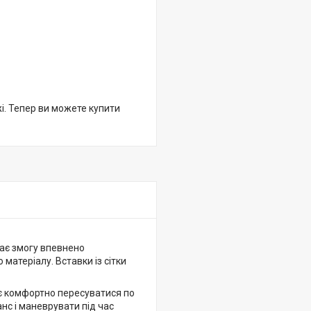
жі. Тепер ви можете купити
дає змогу впевнено
матеріалу. Вставки із сітки
яє комфортно пересуватися по
нс і маневрувати під час