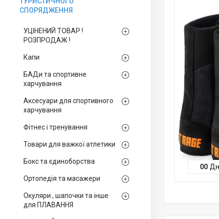
ТУРИСТИЧНОГО
СПОРЯДЖЕННЯ
УЦІНЕНИЙ ТОВАР !
РОЗПРОДАЖ !
Капи
БАДи та спортивне
харчування
Аксесуари для спортивного
харчування
Фітнес і тренування
Товари для важкої атлетики
Бокс та єдиноборства
0
0
Дн
Ортопедія та масажери
Окуляри , шапочки та інше
для ПЛАВАННЯ