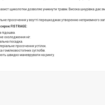
ахист щиколотки дозволяє уникнути травм. Висока шнурівка дає з
льне просочення у взутті перешкоджає утворенню неприємного зап
ксерок FISTRAGE:
а підошва.
не охолодження ніг.
альна посадка.
еріальне просочення устілок.
а гомілковостопних суглобів.
ють швидко маневрувати на рингу.