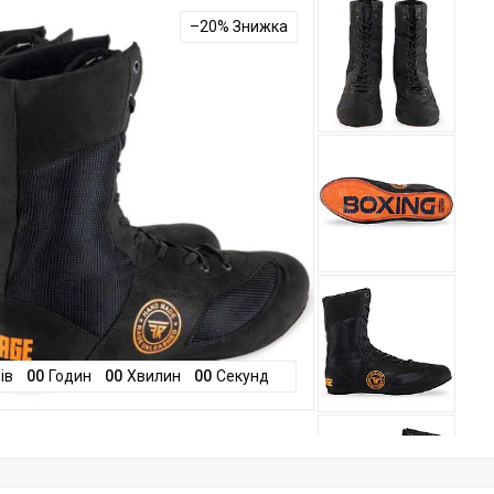
–20%
ів
0
0
Годин
0
0
Хвилин
0
0
Секунд