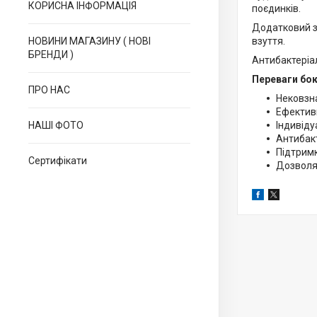
КОРИСНА ІНФОРМАЦІЯ
поєдинків.
Додатковий з
НОВИНИ МАГАЗИНУ ( НОВІ
взуття.
БРЕНДИ )
Антибактеріа
Переваги бо
ПРО НАС
Нековзн
Ефектив
НАШІ ФОТО
Індивіду
Антибакт
Підтримк
Сертифікати
Дозволя