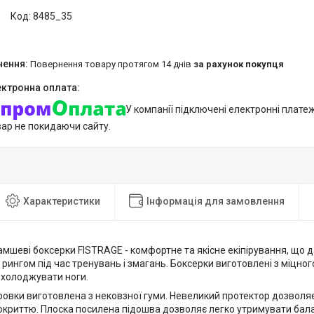
Код:
8485_35
повернення товару протягом 14 днів
за рахунок покупця
У компанії підключені електронні плате
вар не покидаючи сайту.
Характеристики
Інформація для замовлення
амшеві боксерки FISTRAGE - комфортне та якісне екіпірування, що 
рингом під час тренувань і змагань. Боксерки виготовлені з міцного 
холоджувати ноги.
іровки виготовлена з нековзної гуми. Невеликий протектор дозвол
окриттю. Плоска посилена підошва дозволяє легко утримувати бала