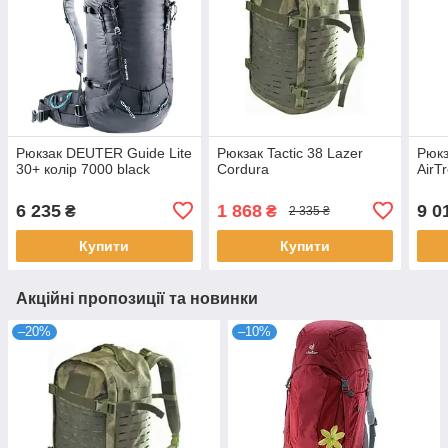
Рюкзак DEUTER Guide Lite
Рюкзак Tactic 38 Lazer
Рюкз
30+ колір 7000 black
Cordura
AirT
6 235
1 868
9 0
₴
₴
2 335 ₴
Купити
Купити
Акційні пропозиції та новинки
–20%
–10%