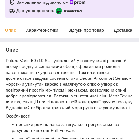
Замовлення під захистом
Доступна доставка
Опис
Характеристики
Відгуки про товар
Доставка
Опис
Futura Vario 50+10 SL - унікальний у своєму класі рюкзак. У
ньому поєднується великий обсяг, ефективний розподіл
навантаження і чудова вентиляція. Такі властивості
досягаються завдяки системі спини Deuter Aircomfort Sensic -
жорсткий увігнутий каркас з натягнутою сіткою утворює
повітряний простір між тілом і рюкзаком, дозволяючи спині
добре провітрюватися. Вставки з синтетичної піни MeshTex на
лямках, спинці і поясі надають всій конструкції зручну посадку.
Відповідний вибір для тривалий маршрутів в жаркому кліматі.
Особливості
поясний ремінь легко затягується і регулюється за
рахунок технології Pull-Forward
два об'ємні кишені на блискавці на поясному ремені