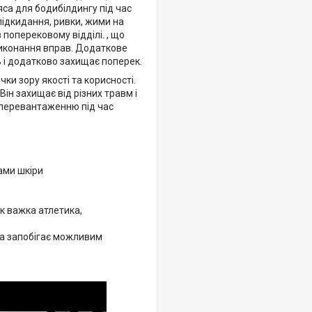
са для бодибілдингу під час
 підкидання, ривки, жими на
 поперековому відділі. , що
виконання вправ. Додаткове
 і додатково захищає поперек.
ки зору якості та корисності.
Він захищає від різних травм і
 перевантаженню під час
ами шкіри
к важка атлетика,
та запобігає можливим