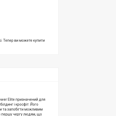
жі. Тепер ви можете купити
ower Elite призначений для
ілдинг і кросфіт. Його
ми та запобігти можливим
в першу чергу людям, що