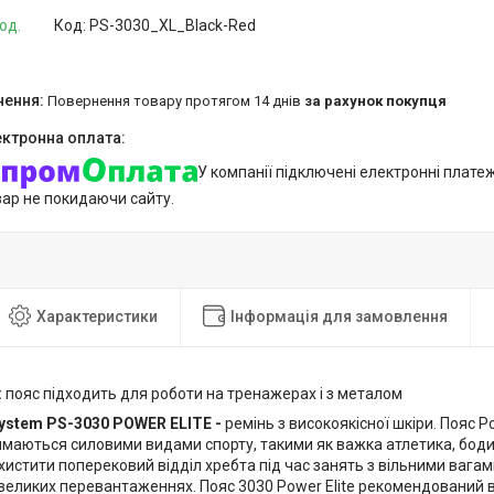
од.
Код:
PS-3030_XL_Black-Red
повернення товару протягом 14 днів
за рахунок покупця
У компанії підключені електронні плате
вар не покидаючи сайту.
Характеристики
Інформація для замовлення
:
пояс підходить для роботи на тренажерах і з металом
ystem PS-3030 POWER ELITE -
ремінь з високоякісної шкіри. Пояс P
ймаються силовими видами спорту, такими як важка атлетика, бодиб
хистити поперековий відділ хребта під час занять з вільними вага
великих перевантаженнях. Пояс 3030 Power Elite рекомендований 