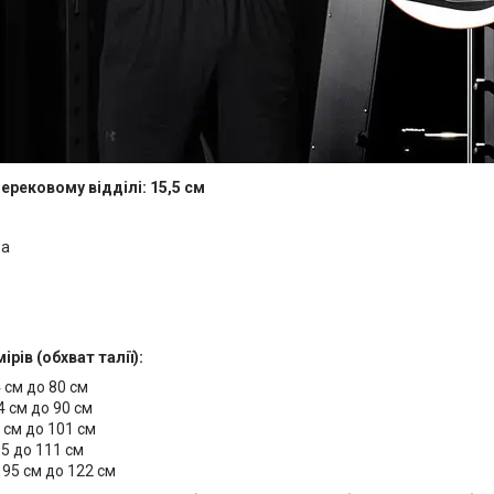
ерековому відділі: 15,5 см
:
ра
рів (обхват талії):
4 см до 80 см
64 см до 90 см
5 см до 101 см
85 до 111 см
д 95 см до 122 см