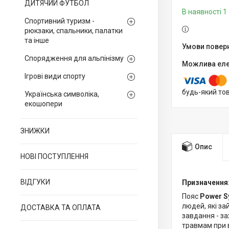
ДИТЯЧИЙ ФУТБОЛ
В наявності 1 
Спортивний туризм -
рюкзаки, спальники, палатки
та інше
Спорядження для альпінізму
Ігрові види спорту
будь-який то
Українська символіка,
екошопери
ЗНИЖКИ
Опис
НОВІ ПОСТУПЛЕННЯ
ВІДГУКИ
Призначення
Пояс
Power S
людей, які за
ДОСТАВКА ТА ОПЛАТА
завдання - за
травмам при 