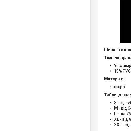
Ширина в поп
Технічні дані
90% шкі
10% PVC
Матеріал:
шкіра
Таблиця розмі
S
- від 5
М
- від 
L
- від 7
XL
- від 
XXL
- ві