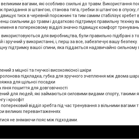
великими вагами, які особливо схильні до травм. Використання поя
як присідання зі штангою, станова тяга, гребки зі штангою в спуску,
підвищує тиск в черевній порожнині та тим самим стабілізує хребет в
менш схильним до травм і додатково підтримує правильну техніку 
еменя в поперековому відділі значно підвищує комфорт тренувань
і використовуються для виробництва, були правильно підібрані з точ
й і зручний у використанні, і, перш за все, забезпечує вашу безпеку. 
іцну підтримку вашої спини, яка піддається надзвичайно сильному
:
ений з міцної та гнучкої високоякісної шкіри
ролонова підкладка, губка для зручного зчеплення між двома шар
ряжка для щільної посадки
 лінія пошиття для довговічності
ний для людей, які займаються силовими видами спорту, такими я
гу і кросфіт
поперековий відділ хребта під час тренування з вільними вагами 
ри великих перевантаженнях
ися не знімаючи пояс між підходами.