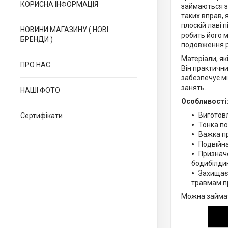
КОРИСНА ІНФОРМАЦІЯ
займаються з 
таких вправ, 
плоскій лаві 
НОВИНИ МАГАЗИНУ ( НОВІ
робить його 
БРЕНДИ )
подовження р
Матеріали, як
ПРО НАС
Він практични
забезпечує м
занять.
НАШІ ФОТО
Особливості
Виготовл
Сертифікати
Тонка по
Важка п
Подвійна
Призначе
бодибілдин
Захищає 
травмам п
Можна займат