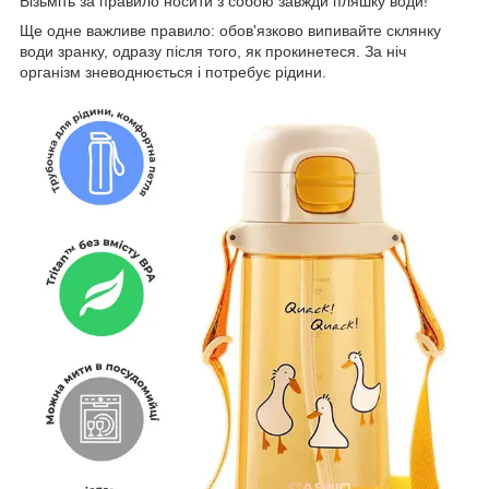
Візьміть за правило носити з собою завжди пляшку води!
Ще одне важливе правило: обов'язково випивайте склянку
води зранку, одразу після того, як прокинетеся. За ніч
організм зневоднюється і потребує рідини.