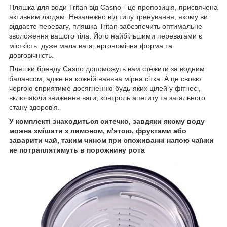
Пляшка для води Tritan від Casno - це пропозиція, присвячена
активним людям. Незалежно від типу тренування, якому ви
віддаєте перевагу, пляшка Tritan забезпечить оптимальне
зволоження вашого тіла. Його найбільшими перевагами є
місткість дуже мала вага, ергономічна форма та
довговічність.
Пляшки бренду Casno допоможуть вам стежити за водним
балансом, адже на кожній наявна мірна сітка. А це своєю
чергою сприятиме досягненню будь-яких цілей у фітнесі,
включаючи зниження ваги, контроль апетиту та загального
стану здоров'я.
У комплекті знаходиться ситечко, завдяки якому воду
можна змішати з лимоном, м'ятою, фруктами або
заварити чай, таким чином при споживанні напою чаїнки
не потраплятимуть в порожнину рота