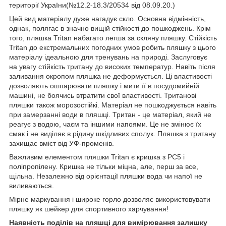
території України(№12.2-18.3/20534 від 08.09.20.)
Цей вид матеріалу дуже нагадує скло. Основна відмінність,
однак, полягає в значно вищій стійкості до пошкоджень. Крім
того, пляшка Tritan набагато легша за скляну пляшку. Стійкість
Tritan до екстремальних погодних умов робить пляшку з цього
матеріалу ідеальною для тренувань на природі. Заслуговує
на увагу стійкість тритану до високих температур. Навіть після
заливання окропом пляшка не деформується. Ці властивості
дозволяють ошпарювати пляшку і мити її в посудомийній
машині, не боячись втратити свої властивості. Тританові
пляшки також морозостійкі. Матеріал не пошкоджується навіть
при замерзанні води в пляшці. Тритан - це матеріал, який не
реагує з водою, чаєм та іншими напоями. Це не змінює їх
смак і не виділяє в рідину шкідливих сполук. Пляшка з тритану
захищає вміст від УФ-променів.
Важливим елементом пляшки Tritan є кришка з PC5 і
поліпропілену. Кришка не тільки міцна, але, перш за все,
щільна. Незалежно від орієнтації пляшки вода чи напої не
виливаються.
Мірне маркування і широке горло дозволяє використовувати
пляшку як шейкер для спортивного харчування!
Наявність поділів на пляшці для вимірювання залишку