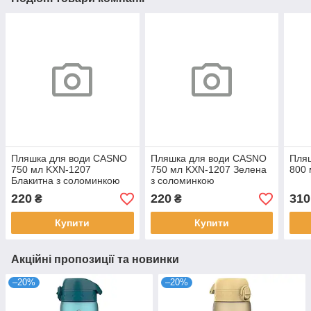
Пляшка для води CASNO
Пляшка для води CASNO
Пля
750 мл KXN-1207
750 мл KXN-1207 Зелена
800 
Блакитна з соломинкою
з соломинкою
220
220
310
₴
₴
Купити
Купити
Акційні пропозиції та новинки
–20%
–20%