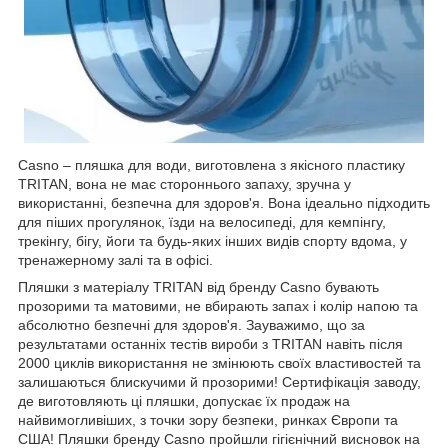
Casno – пляшка для води, виготовлена з якісного пластику
TRITAN, вона не має стороннього запаху, зручна у
використанні, безпечна для здоров'я. Вона ідеально підходить
для піших прогулянок, їзди на велосипеді, для кемпінгу,
трекінгу, бігу, йоги та будь-яких інших видів спорту вдома, у
тренажерному залі та в офісі.
Пляшки з матеріалу TRITAN від бренду Casno бувають
прозорими та матовими, не вбирають запах і колір напою та
абсолютно безпечні для здоров'я. Зауважимо, що за
результатами останніх тестів вироби з TRITAN навіть після
2000 циклів використання не змінюють своїх властивостей та
залишаються блискучими й прозорими! Сертифікація заводу,
де виготовляють ці пляшки, допускає їх продаж на
найвимогливіших, з точки зору безпеки, ринках Європи та
США! Пляшки бренду Casno пройшли гігієнічний висновок на