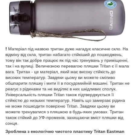
❗ Матеріал під назвою тритан дуже нагадує класичне скло. На
відміну від скла, тритан набагато стійкіший до пошкоджень,
тому він так добре працює як під час тренувань у приміщенні,
так і на вулиці. Величезною перевагою пляшки Tritan є її мала
вага. Тритан - це матеріал, який має високу стійкість до
високих температур. Завдяки цьому ви можете сміливо
обшпарити пляшку і мити її в посудомийній машині. Тритан не
реагує з рідинами та не виділяє в них шкідливих сполук.
Універсальність пляшки Tritan також підтверджується її
стійкістю до низьких температур. Навіть що замерзає рідина
не може пошкодити поверхню Tritan. Завдяки цьому ви
можете тренуватися з пляшкою в будь-яких умовах. Тритан
також стійкий до УФ-променів, захищаючи вміст пляшки від
сонця.
Зроблена з екологічно чистого пластику Tritan Eastman