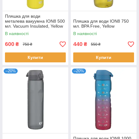
Пляшка для води
металева вакуумна ION8 500
Пляшка для води ION8 750
мл. Vacuum Insulated, Yellow
мл. BPA Free, Yellow
В наявності
В наявності
600
440
₴
₴
750 ₴
550 ₴
Купити
Купити
–20%
–20%
Пляшка для води ION8 1000