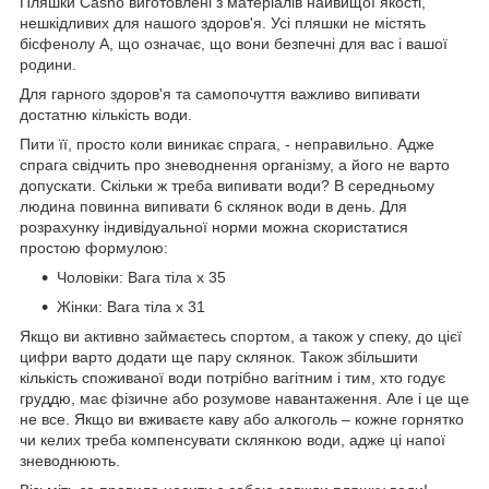
Пляшки Casno виготовлені з матеріалів найвищої якості,
нешкідливих для нашого здоров'я. Усі пляшки не містять
бісфенолу А, що означає, що вони безпечні для вас і вашої
родини.
Для гарного здоров'я та самопочуття важливо випивати
достатню кількість води.
Пити її, просто коли виникає спрага, - неправильно. Адже
спрага свідчить про зневоднення організму, а його не варто
допускати. Скільки ж треба випивати води? В середньому
людина повинна випивати 6 склянок води в день. Для
розрахунку індивідуальної норми можна скористатися
простою формулою:
Чоловіки: Вага тіла х 35
Жінки: Вага тіла х 31
Якщо ви активно займаєтесь спортом, а також у спеку, до цієї
цифри варто додати ще пару склянок. Також збільшити
кількість споживаної води потрібно вагітним і тим, хто годує
груддю, має фізичне або розумове навантаження. Але і це ще
не все. Якщо ви вживаєте каву або алкоголь – кожне горнятко
чи келих треба компенсувати склянкою води, адже ці напої
зневоднюють.