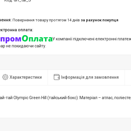
Код:
GH_tai_S
повернення товару протягом 14 днів
за рахунок покупця
У компанії підключені електронні плате
вар не покидаючи сайту.
Характеристики
Інформація для замовлення
й-тай Olympic Green Hill (тайський бокс). Матеріал – атлас, поліесте