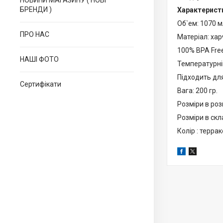
НОВИНИ МАГАЗИНУ ( НОВІ
БРЕНДИ )
Характерист
Об`ем: 1070 м
ПРО НАС
Матеріал: хар
100% BPA Free
НАШІ ФОТО
Температурній
Підходить для
Сертифікати
Вага: 200 гр.
Розміри в роз
Розміри в скл
Колір : террак