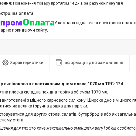
повернення товару протягом 14 днів
за рахунок покупця
У компанії підключені електронні плате
вар не покидаючи сайту.
Характеристики
Інформація для замовлення
p силіконова з пластиковим дном олива 1070 мл TRC-124
ктна плоска складна похідна тарілка об'ємом 1070 мл.
и виготовлені з міцного харчового силікону. Широке дно з міцного 
тися як велика і зручна дошка для нарізки.
овуватися для других страв, салатів, бутербродів або як загальна
еному стані.
шення для тих хто хоче максимально зменшити вагу і об'єм особист