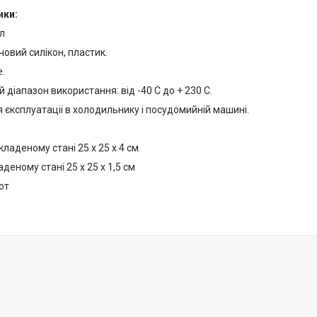
ики:
л
човий силікон, пластик.
.
 діапазон використання: від -40 С до + 230 С.
 єксплуатаціі в холодильнику і посудомийній машині.
кладеному стані 25 х 25 х 4 см
аденому стані 25 х 25 х 1,5 см
от