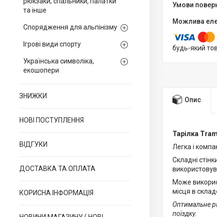
рюкзаки, спальники, палатки
та інше
Спорядження для альпінізму
Ігрові види спорту
будь-який то
Українська символіка,
екошопери
ЗНИЖКИ
Опис
НОВІ ПОСТУПЛЕННЯ
Тарілка Tram
ВІДГУКИ
Легка і компа
Складні стінк
ДОСТАВКА ТА ОПЛАТА
використовува
Може використ
місця в склад
КОРИСНА ІНФОРМАЦІЯ
Оптимальне рі
поїздку.