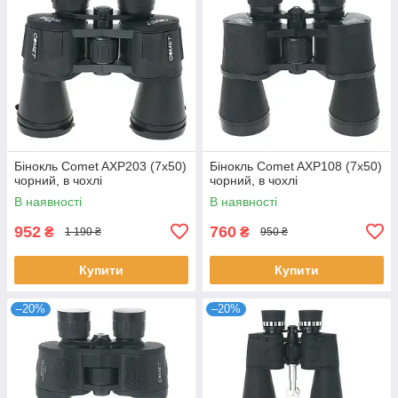
Бінокль Comet AXP203 (7x50)
Бінокль Comet AXP108 (7x50)
чорний, в чохлі
чорний, в чохлі
В наявності
В наявності
952
760
₴
₴
1 190 ₴
950 ₴
Купити
Купити
–20%
–20%