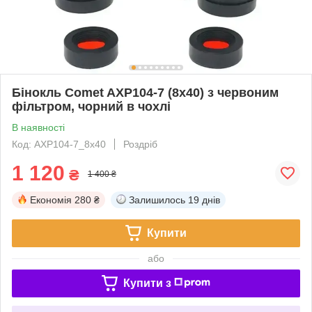
Бінокль Comet AXP104-7 (8x40) з червоним
фільтром, чорний в чохлі
В наявності
Код: AXP104-7_8x40
Роздріб
1 120
₴
1 400 ₴
Економія
280 ₴
Залишилось
19 днів
Купити
або
Купити з