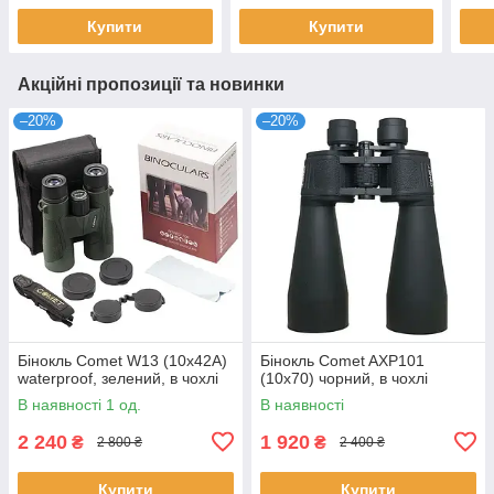
Купити
Купити
Акційні пропозиції та новинки
–20%
–20%
Бінокль Comet W13 (10x42A)
Бінокль Comet AXP101
waterproof, зелений, в чохлі
(10x70) чорний, в чохлі
В наявності 1 од.
В наявності
2 240
1 920
₴
₴
2 800 ₴
2 400 ₴
Купити
Купити