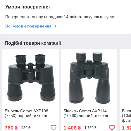
Умови повернення
Повернення товару впродовж 14 днів за рахунок покупця
Всі умови повернення
Подібні товари компанії
Бінокль Comet AXP108
Бінокль Comet AXP114
Біно
(7x50) чорний, в чохлі
(10x60) чорний, в чохлі
(10x
філь
сонц
760
1 408
1 5
₴
₴
950 ₴
1 760 ₴