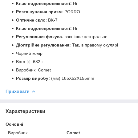
Клас водонепроникності:
Ні
Розташування призм:
PORRO
Оптичне скло
: BK-7
Клас водонепроникності:
Ні
Регулювання фокуса:
зовнішнє центральне
Діоптрійне регулювання:
Так, в правому окулярі
Чорний колір
Вага [г]: 682 г
Виробник: Comet
Розмір виробу:
(мм) 185X52X155mm
Приховати
Характеристики
Основні
Виробник
Comet