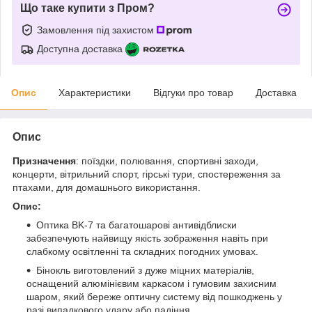
Що таке купити з Пром?
Замовлення під захистом
Доступна доставка
Опис
Характеристики
Відгуки про товар
Доставка
Опис
Призначення
: поїздки, полювання, спортивні заходи,
концерти, вітрильний спорт, гірські тури, спостереження за
птахами, для домашнього використання.
Опис:
Оптика BK-7 та багатошарові антивідблиски
забезпечують найвищу якість зображення навіть при
слабкому освітленні та складних погодних умовах.
Бінокль виготовлений з дуже міцних матеріалів,
оснащений алюмінієвим каркасом і гумовим захисним
шаром, який береже оптичну систему від пошкоджень у
разі випадкового удару або падіння.