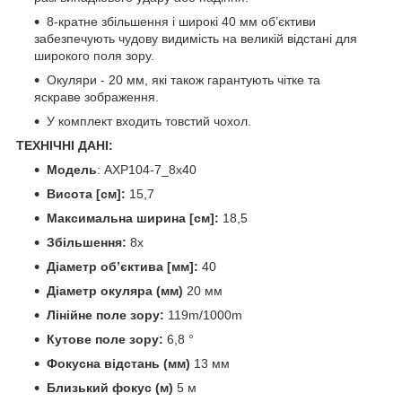
8-кратне збільшення і широкі 40 мм об’єктиви
забезпечують чудову видимість на великій відстані для
широкого поля зору.
Окуляри - 20 мм, які також гарантують чітке та
яскраве зображення.
У комплект входить товстий чохол.
ТЕХНІЧНІ ДАНІ:
Модель
: AXP104-7_8x40
Висота [см]:
15,7
Максимальна ширина [см]:
18,5
Збільшення:
8x
Діаметр об’єктива [мм]:
40
Діаметр окуляра (мм)
20 мм
Лінійне поле зору:
119m/1000m
Кутове поле зору:
6,8 °
Фокусна відстань (мм)
13 мм
Близький фокус (м)
5 м