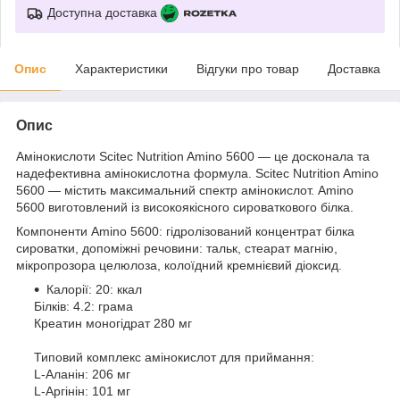
Доступна доставка
Опис
Характеристики
Відгуки про товар
Доставка
Опис
Амінокислоти Scitec Nutrition Amino 5600 — це досконала та
надефективна амінокислотна формула. Scitec Nutrition Amino
5600 — містить максимальний спектр амінокислот. Amino
5600 виготовлений із високоякісного сироваткового білка.
Компоненти Amino 5600: гідролізований концентрат білка
сироватки, допоміжні речовини: тальк, стеарат магнію,
мікропрозора целюлоза, колоїдний кремнієвий діоксид.
Калорії: 20: ккал
Білків: 4.2: грама
Креатин моногідрат 280 мг
Типовий комплекс амінокислот для приймання:
L-Аланін: 206 мг
L-Аргінін: 101 мг