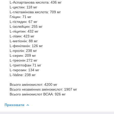
L-Аспартанова кислота: 436 мг
L-цистин: 118 мг
L-глютамінова кислота: 709 мг
Гліцин: 71 мг
L-гістидин: 67 мг
L-ізолейцин: 255 мг
L-ліцитин: 432 мг
L-лізин: 423 мг
L-метіонін: 88 мг
L-феніланін: 126 мг
L-пролін: 238 мг
L-серин: 209 мг
L-треонін 272 мг
L-триптофан 71 мг
L-тирозин: 134 мг
L-Valine: 238 мг
Всього амінокислот: 4200 мг
Всього незамінних амінокислот: 1907 мг
Всього амінокислот BCAA: 926 мг
Приховати