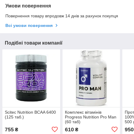
Умови повернення
Повернення товару впродовж 14 днів за рахунок покупця
Всі умови повернення
Подібні товари компанії
Scitec Nutrition BCAA 6400
Комплекс вітамінів
Прот
(125 таб.)
Progress Nutrition Pro Man
100%
(60 таб)
500 
755
610
950
₴
₴